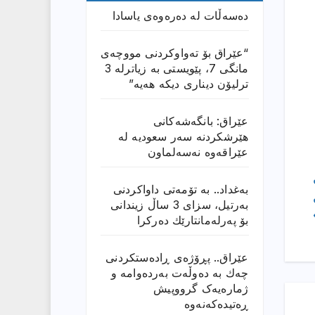
دەسەڵات لە دەرەوەی یاسادا
“عێراق بۆ تەواوکردنی مووچەی
مانگى 7، پێویستی بە زیاترلە 3
ترلیۆن دیناری دیکە هەیە”
عێراق: بانگەشەكانی
هێرشكردنە سەر سعودیە لە
عێراقەوە نەسەلماون
بەغداد.. بە تۆمەتی داواكردنی
بەرتیل، سزای 3 ساڵ زیندانی
بۆ پەرلەمانتارێك دەركرا
عێراق.. پڕۆژەی ڕادەستكردنی
چەك بە دەوڵەت بەردەوامە و
ژمارەیەک گرووپیش
ڕەتیدەکەنەوە