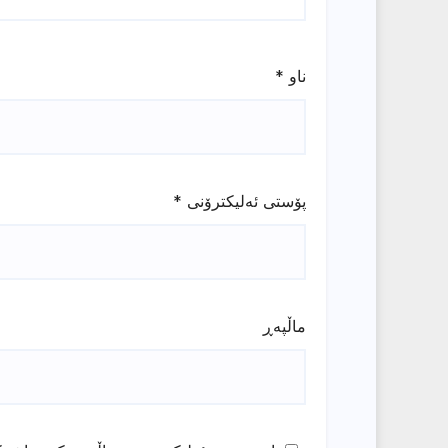
ناو
*
پۆستی ئەلیکترۆنی
*
ماڵپه‌ڕ