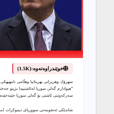
خوێندراوەتەوە:
(1.5K)
سهرۆك وهزیرانى بهریتانیا وهڵامى نامهیهكى
“هیوادارم گەلی سوریا لەئاشتییدا بژینو جەخ
سەرکەوتنی ئاشتی بۆ گەلی سوریا جێبەجێدە
شاندێکی ئەنجومەنی سووریای دیموکرات (مەسە