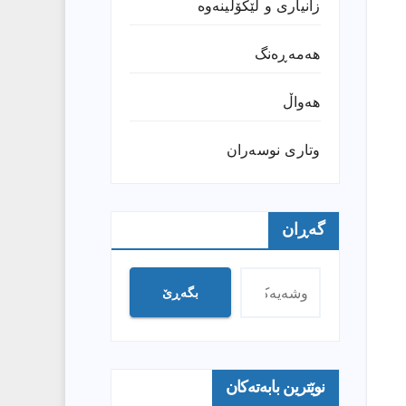
زانیارى و لێکۆڵینەوە
هەمەڕەنگ
هەواڵ
وتارى نوسەران
گەڕان
بگەڕێ
نوێترین بابەتەکان