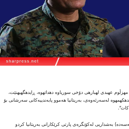
 مهزڵوم عهبدى لهبارهى دۆخى سوریاوه دهداتهوه، ڕایدهگهیهنێت،
تدهكهمهوه لەسەرئەوەی، بەریتانیا هەموو پابەندییەکانی سەرشانی بۆ
کات”.
دە) بەشداریی لەکۆنگرەی پارتی کرێکارانی بەریتانیا کردو