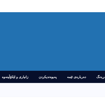
ڕەنگ
دەربارەى ئێمە
پەیوەندیکردن
زانیارى و لێکۆڵینەوە