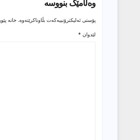
وەڵامێک بنووسە
پۆستی ئەلیکترۆنییەکەت بڵاوناکرێتەوە.
خانە پێو
لێدوان
*