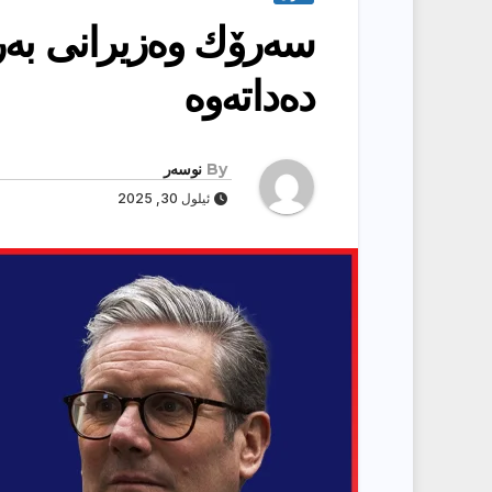
سه‌رۆك وه‌زیرانى به‌ر
ده‌داته‌وه‌
By
نوسەر
ئیلول 30, 2025