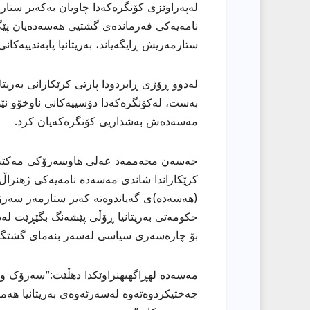
لەپەراوێزی کۆنگرەکەدا چاویان بەکەیر ستار
نامەیەکی فەرماندەی گشتیی هەسەدەیان پێگە
ستارمەریش ڕایگەیاند، بەریتانیا پابەندییەکا
لەدوو ڕۆژی ڕابردودا پارتی کرێکارانی بەریت
بەست، لەکۆنگرەکەدا دۆسییەکانی ناوخۆو نێود
مەسەدەش بەشداریی کۆنگرەکەیان کرد.
حەسەن محەممەد عەلی هاوسەرۆکی مەکتەبی پ
کرێکاراندا شاندی مەسەدە نامەیەکی ژهنرا
(هەسەدە)ی گەیاندوەتە کەیر ستارمەر سەرۆک و
حکومەتی بەریتانیا ڕۆڵی پێشەنگ بگێڕێت لەدو
بۆ چارەسەری سیاسی لەسەر بنەمای گشتگیری
مەسەدە لهڕاگهیهنراوێكدا دهڵێت:”سەرۆک وەزی
جەختیکردوەتەوە لەسەرئەوەی بەریتانیا هەمو