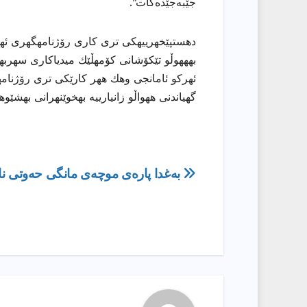
جێبەجێدەکات”.
دهستپێخهرییهكی تری كاری رۆژنامهگهری ئههلی
بهههوڵو تێكۆشانی كۆمهڵێك میدیاكاری سهربهخۆ
ئهركو ئامانجی وهك ههر كارێكی تری رۆژنامهو
گهیاندنی ههواڵو زانیارییه بهخوێنهرانی بهشێو
ڕێدۆزیی
بەغدا پارەی موچەی مانگی حەوتی نا
بابەت