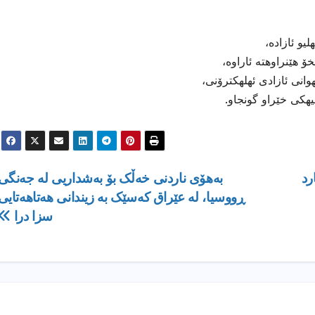
و ئازاده،
 هێنراوهته ئاراوه،
انی ئازادی ئهلهكترۆنی،
هیهكی خێراو گونجاو.
رد
بەهۆى ناردنى خەڵک بۆ بەشداریی لە جەنگی
ڕووسیا، لە عێراق کەسێک بە زیندانی هەتاهەتایی
سزا درا