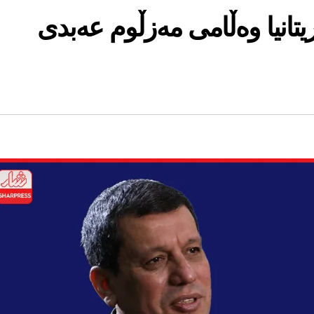
یتانیا وه‌ڵامى مه‌زڵوم عه‌بدى