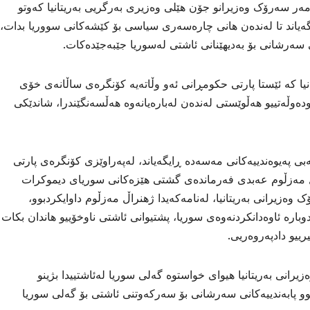
مەر سەرۆک وەزیرانو جۆن هێلی وەزیری بەرگریی بەریتانیا کەوتو
یاند تا لەندەن هانی چارەسەری سیاسی بۆ کێشەکانی سووریا بدات،
نی سەرشانی بۆ بەدیهێنانی ئاشتی لەسوریا جێبەجێدەکات.
انیا کە ئێستا پارتی حکومڕانی ئەو وڵاتەیە کۆنگرەی ساڵانەی خۆی
ەوڵەتییو هەڵوێستی لەندەن لەبارەیانەوە هەڵسەنگێندرا، شاندێکی
ەیوەندییەکانی مەسەدە ڕایگەیاند، لەپەراوێزی کۆنگرەی پارتی
ڵ مەزڵوم عەبدی فەرماندەی گشتی هێزەکانی سوریای دیموکرات
ەزیرانی بەریتانیا، لەنامەکەیدا ژهنراڵ مەزڵوم داوایکردبوو،
بارە ئاوەدانکردنەوەی سوریا، پشتیوانی ئاشتی ناوخۆییو هاندان بكات
یو دادپەروەریی.
رانی بەریتانیا هیوای خواستوە گەلی سوریا لەئاشتییدا بژینو
و پابەندییەکانی سەرشانی بۆ سەرکەوتنی ئاشتی بۆ گەلی سوریا