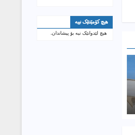
هیچ کۆمێنتێک نییە
هیچ لێدوانێک نیە بۆ پیشاندان.