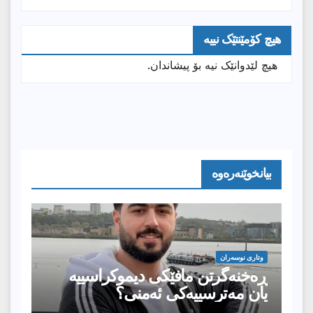
هیچ کۆمێنتێک نییە
هیچ لێدوانێک نیە بۆ پیشاندان.
بیانخوێنەرەوە
وتارى نوسەران
ڕەخنەگرتن مافێکی دیموکراسییە
یان مەترسییەکی ئەمنی؟