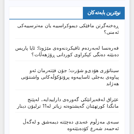
نوێترین بابەتەکان
ڕەخنەگرتن مافێکی دیموکراسییە یان مەترسییەکی
ئەمنی؟
فەرەنسا لەبەردەم تاقیکردنەوەی مێژودا؛ ئایا پاریس
دەبێتە دەنگی کپکراوی کوردانی ڕۆژھەڵات؟
سیناتۆری هۆدی‌و شۆرت؛ جۆن فێتەرمان ئەو
پیاوەی بەجلی ئاساییەوە پرۆتۆکۆڵەکانی واشنتۆنی
هەژاند
عێراق له‌قه‌یرانێكى گه‌وره‌ى داراییدایه‌.. له‌پێنج
مانگدا كورتهێنان گه‌یشتوه‌ته‌ زیاتر له‌11 ترلیۆن دینار
سبەی مەزڵوم عەبدی دەچێتە دیمەشق و لەگەڵ
ئەحمەد شەرع کۆدەبێتەوە