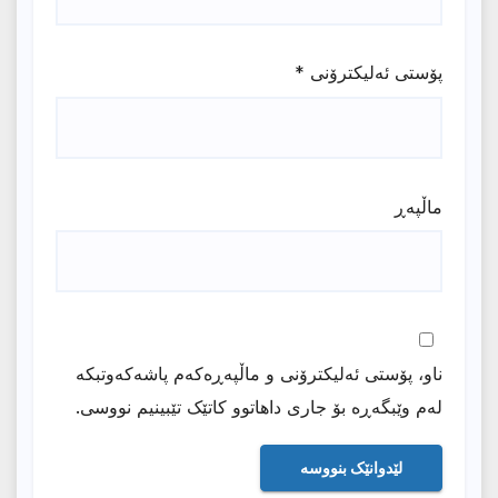
پۆستی ئەلیکترۆنی
*
ماڵپه‌ڕ
ناو، پۆستی ئەلیکترۆنی و ماڵپەڕەکەم پاشەکەوتبکە
لەم وێبگەڕە بۆ جاری داهاتوو کاتێک تێبینیم نووسی.