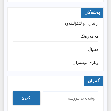
بەشەکان
زانیارى و لێکۆڵینەوە
هەمەڕەنگ
هەواڵ
وتارى نوسەران
گەڕان
بگەڕێ