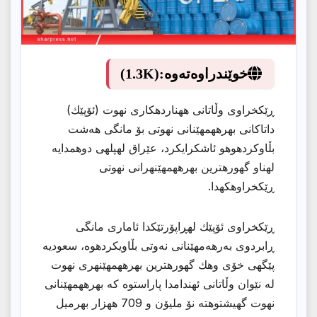
خوێندراوەتەوە:
(1.3K)
ڕێكخراوی وڵاتانی ههناردهكاری نهوت (ئۆپێك)
داتاكانی بهرههمهێنانی نهوتی بۆ مانگی هەشت
بڵاوكردهوهو ئاشكرایكرد، عێراق لهپلهی دوهمدایه
لهناو گهورهترین بهرههمهێنهرانی نهوتی
ڕێكخراوهكهدا.
ڕێكخراوی ئۆپێك لهڕاپۆرتێكدا ئاماری مانگی
ڕابردوی بەرهەمهێنانی نەوتی بڵاویكردهوه، سعودیه
پێگهی خۆی وهك گهورهترین بهرههمهێنهری نهوت
له نێوان وڵاتانی ئهندامدا پاراستوه كە بهرههمهێنانی
نهوت گهیشتوهته نۆ ملیۆن و 709 ههزار بهرمیل