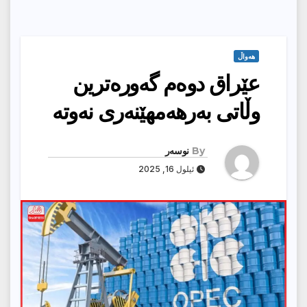
هەواڵ
عێراق دوەم گەورەترین
وڵاتی بەرهەمهێنەری نەوتە
By
نوسەر
ئیلول 16, 2025