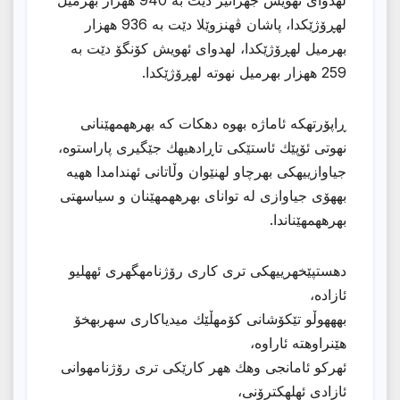
لهڕۆژێكدا، پاشان ڤهنزوێلا دێت به 936 ههزار
بهرمیل لهڕۆژێكدا، لهدوای ئهویش كۆنگۆ دێت به
259 ههزار بهرمیل نهوته لهڕۆژێكدا.
ڕاپۆرتهكه ئاماژه بهوه دهكات كه بهرههمهێنانی
نهوتی ئۆپێك ئاستێكی تاڕادهیهك جێگیری پاراستوه،
جیاوازییهكی بهرچاو لهنێوان وڵاتانی ئهندامدا ههیه
بههۆی جیاوازی له توانای بهرههمهێنان و سیاسهتی
بهرههمهێناندا.
دهستپێخهرییهكی تری كاری رۆژنامهگهری ئههلیو
ئازاده،
بهههوڵو تێكۆشانی كۆمهڵێك میدیاكاری سهربهخۆ
هێنراوهته ئاراوه،
ئهركو ئامانجی وهك ههر كارێكی تری رۆژنامهوانی
ئازادی ئهلهكترۆنی،