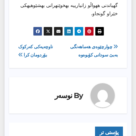
گهیاندنی ههواڵو زانیارییه بهخوێنهرانی بهشێوهیهكی
خێراو گونجاو.
ڕێدۆزیی
چوارچێوه‌ى هه‌ماهه‌نگى
ناوچەیەکی کەرکوک
به‌بێ سودانى كۆبوه‌وه‌
بۆردومان کرا
بابەت
By
نوسەر
پۆستى تر