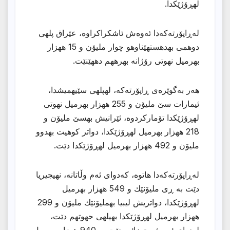
لهڕۆژێكدا.
لەڕاپۆرتەكەدا ئەوەش ئاشكراكراوە، عێراق پلهی
دوهمی بهدهستهێناوهو چوار ملیۆن و 15 ههزار
بهرمیل نهوتی رۆژانه بهرههم دههێنێت.
هەر بەگوێرەی ڕاپۆرتەكە، لهپلهی سێیهمیشدا،
ئیمارات سێ ملیۆن و 255 ههزار بهرمیل نهوتی
لهڕۆژێكدا تۆماركردوه، ئێرانیش بهسێ ملیۆن و
218 ههزار بهرمیل لهڕۆژێكدا، دواتر كوهیت بهدوو
ملیۆن و 492 ههزار بهرمیل لهڕۆژێكدا دێت.
لەڕاپۆرتەكەدا هاتوە، كەدوای ئەم وڵاتانە، نهیجیریا
دێت به ڕی ملیۆنێك و 549 ههزار بهرمیل
لهڕۆژێكدا، دواتریش لیبیا بهملیۆنێك ملیۆن و 299
ههزار بهرمیل لهڕۆژێكدا بهپلهی حهوتهم دێت،
لهدوای ئهویش جهزائیر دێت به 940 ههزار بهرمیل