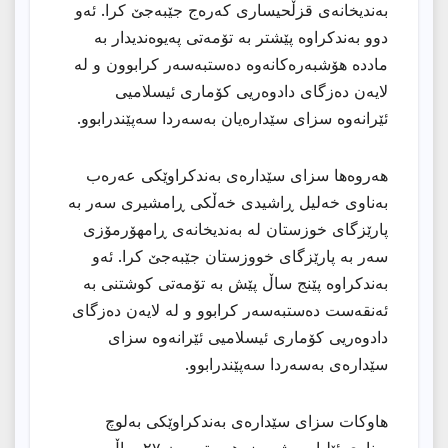
بەندیخانەی قزڵحیساری کەرەج جێبەجێ کرا. ئەو
دوو بەندکراوە پێشتر بە تۆمەتی پەیوەندیدار بە
ماددە هۆشبەرەکانەوە دەستبەسەر کرابوون و لە
لایەن دەزگای دادوەریی کۆماری ئیسلامیی
ئێرانەوە سزای سێدارەیان بەسەردا سەپێندرابوو.
هەروەها سزای سێدارەی بەندکراوێکی عەرەب
بەناوی خەلیل ڕاشیدی خەڵکی ڕامشیری سەر بە
پارێزگای خوزستان لە بەندیخانەی ڕامهۆرمۆزی
سەر بە پارێزگای خووزستان جێبەجێ کرا. ئەو
بەندکراوە پێنج ساڵ پێش بە تۆمەتی کوشتنی بە
ئەنقەست دەستبەسەر کرابوو و لە لایەن دەزگای
دادوەریی کۆماری ئیسلامیی ئێرانەوە سزای
سێدارەی بەسەردا سەپێندرابوو.
هاوکات سزای سێدارەی بەندکراوێکی بەلوچ
بەناوی ئێلیاس شیروزەهی، تەمەن ۲۷ ساڵ و