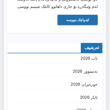
لەم وێبگەڕە بۆ جاری داهاتوو کاتێک تێبینیم نووسی.
ئەرشیف
ئاب 2026
تەممووز 2026
حوزه‌یران 2026
ئایار 2026