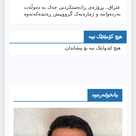
عێراق.. پڕۆژەی ڕادەستكردنی چەك بە دەوڵەت
بەردەوامە و ژمارەیەک گرووپیش ڕەتیدەکەنەوە
هیچ کۆمێنتێک نییە
هیچ لێدوانێک نیە بۆ پیشاندان.
بیانخوێنەرەوە