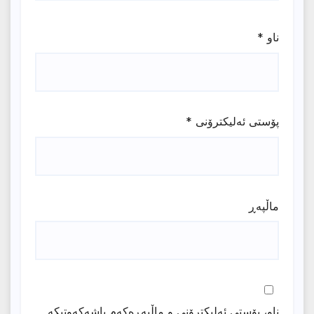
ناو
*
پۆستی ئەلیکترۆنی
*
ماڵپه‌ڕ
ناو، پۆستی ئەلیکترۆنی و ماڵپەڕەکەم پاشەکەوتبکە