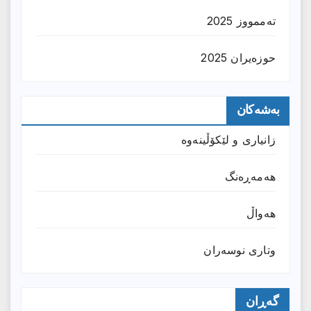
تەممووز 2025
حوزه‌یران 2025
بەشەکان
زانیارى و لێکۆڵینەوە
هەمەڕەنگ
هەواڵ
وتارى نوسەران
گەڕان