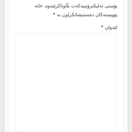
پۆستی ئەلیکترۆنییەکەت بڵاوناکرێتەوە.
خانە
پێویستەکان دەستنیشانکراون بە
*
لێدوان
*