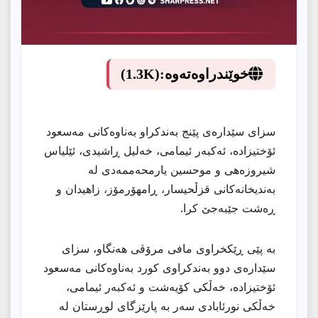
خوێندراوەتەوە:
(1.3K)
سزای سێدارەی پێنج بەندکراو بەناوەکانی مەسعود
ئۆختیزادە، ئەکبەر ئیمامی، خەلیل ڕاشیدی، ئێلیاس
شیروزەهی و موحسین یارمحەممەدی لە
بەندیخانەکانی قزڵحیسار، ڕامهۆرمۆز، زاهیدان و
ڕەشت جێبەجێ کرا.
بە پێی ڕێکخراوی مافی مرۆڤی هەنگاو، سزای
سێدارەی دوو بەندکراوی کورد بەناوەکانی مەسعود
ئۆختیزادە، خەڵکی کۆیەشت و ئەکبەر ئیمامی،
خەڵکی نورئابادی سەر بە پارێزگای لوڕستان لە