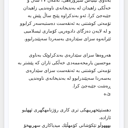
خەڵکی زاهیدان لە بەندیخانەی ناوەندیی زاهیدان
جێبەجێ کرا. ئەو بەندکراوە پێنج ساڵ پێش بە
تۆمەتی کوشتنی بە ئەنقەست دەستبەسەر کرابوو
و لە لایەن دەزگای دادوەریی کۆماری ئیسلامیی
ئێرانەوە سزای سێدارەی بەسەردا سەپێندرابوو.
هەروەها سزای سێدارەی بەندکراوێک بەناوی
موحسین یارمحەممەدی خەڵکی تاران کە پێشتر بە
تۆمەتی کوشتنی بە ئەنقەست سزای سێدارەی
بەسەردا سەپێندرابوو لە بەندیخانەی ناوەندیی
ڕەشت جێبەجێ کرا.
ئ.ه
دهستپێخهرییهكی تری كاری رۆژنامهگهری ئههلیو
ئازاده،
بهههوڵو تێكۆشانی كۆمهڵێك میدیاكاری سهربهخۆ