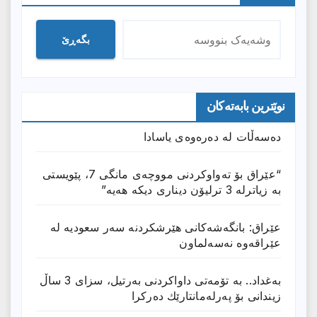
بگەڕێ
نوێترین بابەتەکان
دەسەڵات لە دەرەوەی یاسادا
“عێراق بۆ تەواوکردنی مووچەی مانگى 7، پێویستی
بە زیاترلە 3 ترلیۆن دیناری دیکە هەیە”
عێراق: بانگەشەكانی هێرشكردنە سەر سعودیە لە
عێراقەوە نەسەلماون
بەغداد.. بە تۆمەتی داواكردنی بەرتیل، سزای 3 ساڵ
زیندانی بۆ پەرلەمانتارێك دەركرا