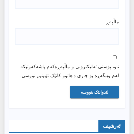
ماڵپه‌ڕ
ناو، پۆستی ئەلیکترۆنی و ماڵپەڕەکەم پاشەکەوتبکە
لەم وێبگەڕە بۆ جاری داهاتوو کاتێک تێبینیم نووسی.
ئەرشیف