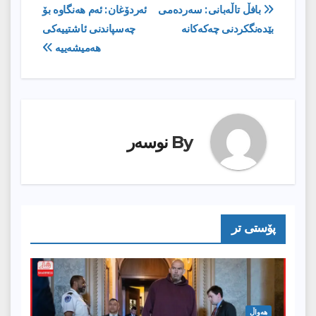
ڕێدۆزیی
بافڵ تاڵەبانی: سەردەمی
ئەردۆغان: ئەم هەنگاوە بۆ
بێدەنگکردنی چەکەکانە
چەسپاندنی ئاشتییەکی
بابەت
هەمیشەییە
By
نوسەر
پۆستى تر
هەواڵ