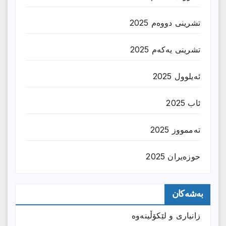
تشرینی دووەم 2025
تشرینی یەکەم 2025
ئەیلوول 2025
ئاب 2025
تەممووز 2025
حوزه‌یران 2025
بەشەکان
زانیارى و لێکۆڵینەوە