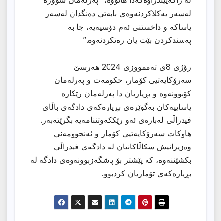
لە راگەیێندراوەکەدا هاتووە، “پەرلەمان سوورە
لەسەر یەکلاکردنەوەی بابەتی دەنگدان لەسەر
یاساکە و داخستنی ئەم دۆسیەیە، جا بە
پەسندکردن بێت یان رەتکردنەوە.”
رۆژی 8ی تەممووزی 2024 هەرسێ
سەرۆکایەتیی کۆمار، حکومەت و پەرلەمان
کۆبوونەوە و بڕیاریان دا پەرلەمان رێکارە
یاساییەکان بەگوێرەی بڕیارەکەی دادگەی باڵای
فیدراڵی لەبارەى ئەو رێککەوتننامەیە بگرێتەبەر.
هاوکات سەرۆکایەتیی کۆمار و ئەنجوومەنی
وەزیرانیش سکاڵاکانیان لە دادگەی فیدراڵی
بکشێننەوە، کە پێشتر بۆ پاشگەزبوونەوەی دادگە لە
بڕیارەکەی تۆماریان کردبوو.