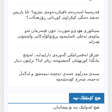
فەرەنسا لەبەردەم تاقیکردنەوەی مێژودا؛ ئایا پاریس
دەبێتە دەنگی کپکراوی کوردانی ڕۆژھەڵات؟
سیناتۆری هۆدی‌و شۆرت؛ جۆن فێتەرمان ئەو
پیاوەی بەجلی ئاساییەوە پرۆتۆکۆڵەکانی واشنتۆنی
هەژاند
عێراق له‌قه‌یرانێكى گه‌وره‌ى داراییدایه‌.. له‌پێنج
مانگدا كورتهێنان گه‌یشتوه‌ته‌ زیاتر له‌11 ترلیۆن دینار
سبەی مەزڵوم عەبدی دەچێتە دیمەشق و لەگەڵ
ئەحمەد شەرع کۆدەبێتەوە
هیچ کۆمێنتێک نییە
هیچ لێدوانێک نیە بۆ پیشاندان.