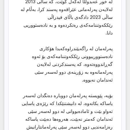
لە خور عەبدوڵڵا لەگەڵ کوێت، کە ساڵی 2013
لەلایەن پەرلەمانی عێراقەوە پەسند کرا، بەڵام لە
ساڵی 2023 دادگەی باڵای فیدراڵی
رێککەوتننامەکەی رەتکردەوە و بە نادەستووریی
دانا.
پەرلەمان لە راگەیێندراوەکەیدا هۆکاری
نادەستووریبوونی رێککەوتننامەکەی بۆ ئەوە
گەڕاندووەتەوە، کە پەسندکردنی لەلایەن
پەرلەمانەوە بە زۆرینەی دوو لەسەر سێی
ئەندامان نەبووە.
بۆیە، پێویستە پەرلەمان دووبارە دەنگدان لەسەر
یاساکە بکاتەوە، لە دانیشتنێکدا کە رێژەی یاسایی
تەواو بێت و ئامادەبووانی لە دوو لەسەر سێی
ئەندامان کەمتر نەبێت، هەروەها دەبێت یاساکە
رەزامەندیی دوو لەسەر سێی پەرلەمانتارانیش