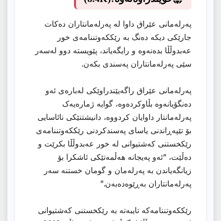
پەرلەمانی عێراق داوا لە پەرلەمانتاران دەکات
جارێکی دیکە دەنگ بە رێککەوتننامەی خور
عەبدوڵڵا بدەنەوە و رایگەیاند، پێویستە دوو لەسەر
سێی پەرلەمانتاران پەسندی بکەن.
پەرلەمانی عێراق راگەیێندراوێکی لەبارەی ئەو
دەنگۆیانەوە بڵاوکردەوە، گوایە ژمارەیەک
پەرلەمانتار داوایان کردووە، دانیشتنێکی نائاسایی
بۆ تێپەڕاندنی یاسای پەسندکردنی رێککەوتننامەی
رێکخستنی کەشتیوانی لە خور عەبدوڵڵا بکرێت و
دەڵێت، “ئەو پەیجانە هەڵمەتێکی ئاشکرا بۆ
زیانگەیاندن بە پەرلەمان و گومان خستنە سەر
پەرلەمانتاران بەڕێوەدەبەن.”
رێککەوتننامەکە تایبەتە بە رێکخستنی کەشتیوانی