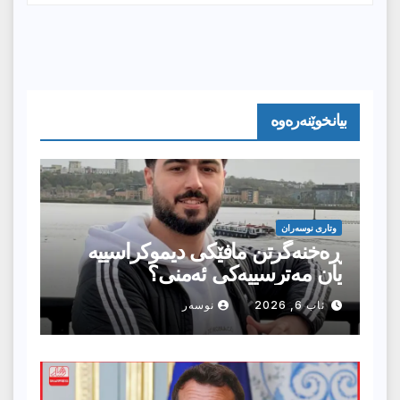
بیانخوێنەرەوە
وتارى نوسەران
ڕەخنەگرتن مافێکی دیموکراسییە
یان مەترسییەکی ئەمنی؟
ئاب 6, 2026
نوسەر