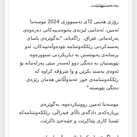
بەدەستبهێنێت.
رۆژی هەینی 12ی تەممووزی 2024 موسەننا
ئەمین، ئەندامی لیژنەی پەیوەندییەکانی دەرەوەی
پەرلەمانی عێراق، راگەیاند، “بەگوێرەی یاسای
پەسندکردنی رێککەوتننامە نێودەوڵەتییەکان، ئەو
پرسانەی پەیوەستن بە دیاریکردنی سنوورەوە،
پێویستیان بە دەنگی دوو لەسەر سێی پەرلەمانە بۆ
ئەوەی پەسند بکرێن و وا شرۆڤە کراوە کە
رێککەوتننامەی خور عەبدوڵڵاش هەمان رێژەی
دەنگی پێویستە.”
موسەننا ئەمین روونیکردەوە، بەگوێرەی
بڕیارەکەی دادگەی باڵای فیدراڵی، رێککەوتننامەکە
ئێستا کاری پێناکرێت و جێبەجێ ناکرێت.