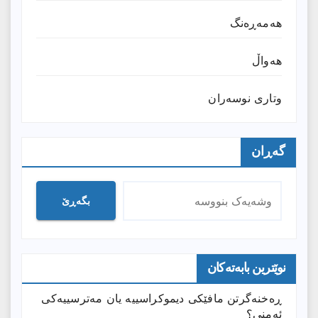
هەمەڕەنگ
هەواڵ
وتارى نوسەران
گەڕان
بگەڕێ
نوێترین بابەتەکان
ڕەخنەگرتن مافێکی دیموکراسییە یان مەترسییەکی
ئەمنی؟