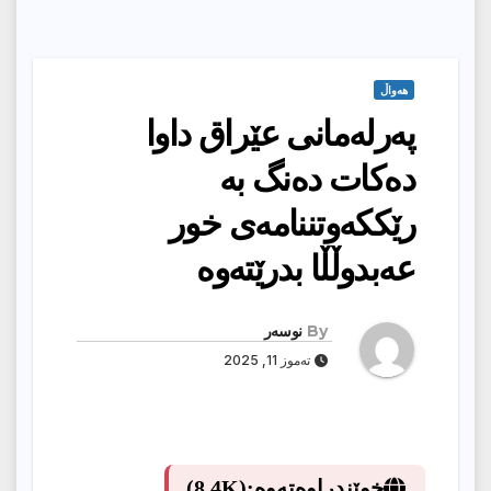
هەواڵ
پەرلەمانی عێراق داوا
دەکات دەنگ بە
رێککەوتننامەی خور
عەبدوڵڵا بدرێتەوە
By
نوسەر
تەموز 11, 2025
خوێندراوەتەوە:
(8.4K)