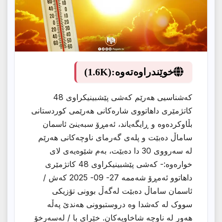
خوێندراوەتەوە:
(1.6K)
کەشناسیی هەرێم کەشى پێشبینیکراوى 48
کاتژمێرى داهاتووى شارەکانى هەرێمى کوردستانى
بڵاوکردەوە و ڕایگەیاند، ئەمڕۆ سبەینێ ئاسمان
ساماڵ دەبێت و پلەى گەرماى ناوچەکانى هەرێم
لە سەرووى 30 دا دەبێت، بەم شێوەیەى لاى
خوارەوە:- کەشى پێشبینیکراوى 48 کاتژمێرى
داهاتوو ئەمڕۆ شەممە 27- 09- 2025 کەش /
ئاسمان ساماڵ دەبێت لەگەڵ بوونی تۆزیکی
سووک لە کەشدا وە دروستبوونی هەندێ پەڵە
هەور لە ناوچە شاخاویەکان. خێراى با / لەسەرخۆ