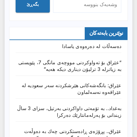
بگەڕێ
نوێترین بابەتەکان
دەسەڵات لە دەرەوەی یاسادا
“عێراق بۆ تەواوکردنی مووچەی مانگى 7، پێویستی
بە زیاترلە 3 ترلیۆن دیناری دیکە هەیە”
عێراق: بانگەشەكانی هێرشكردنە سەر سعودیە لە
عێراقەوە نەسەلماون
بەغداد.. بە تۆمەتی داواكردنی بەرتیل، سزای 3 ساڵ
زیندانی بۆ پەرلەمانتارێك دەركرا
عێراق.. پڕۆژەی ڕادەستكردنی چەك بە دەوڵەت