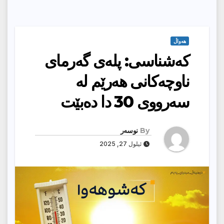
هەواڵ
کەشناسی: پلەى گەرماى
ناوچەکانى هەرێم لە
سەرووى 30 دا دەبێت
By
نوسەر
ئیلول 27, 2025