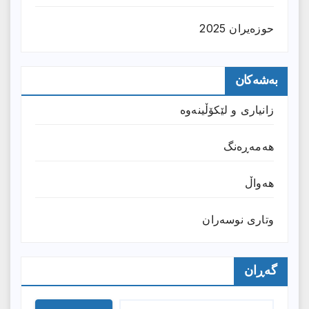
حوزه‌یران 2025
بەشەکان
زانیارى و لێکۆڵینەوە
هەمەڕەنگ
هەواڵ
وتارى نوسەران
گەڕان