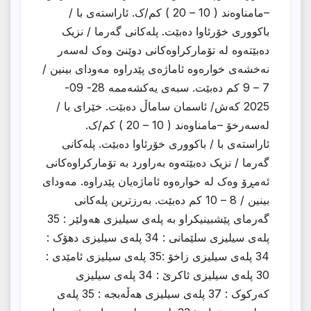
–مامناوەند ( 10 – 20 ) کم/ک. ئاراستەی با /
باکووری خۆرئاوا دەبێت. پلەکانی گەرما / نزیک
دەبێتەوە لە تۆمارکراوەکانی دوێنێ وەک لەسەر
نەخشەى خوارەوە ئاماژەى پێدراوە مەوداى بینین /
7 – 9 کم دەبێت. سبەی یەکشەممە 28- 09-
2025 کەش/ ئاسمان ساماڵ دەبێت. خێراى با /
لەسەرخۆ –مامناوەند ( 10 – 20 ) کم/ک.
ئاراستەی با / باکووری خۆرئاوا دەبێت. پلەکانی
گەرما / نزیک دەبێتەوە بەراورد بە تۆمارکراوەکانی
ئەمڕۆ وەک لە خوارەوە ئاماژەیان پێدراوە. مەوداى
بینین / 8 – 10 کم دەبێت. بەرزترین پلەکانی
گەرمای پێشبینیکراو بە پلەی سیلیزی هەولێر : 35
پلەی سیلیزی سلێمانی : 34 پلەی سیلیزی دهۆک :
34 پلەی سیلیزی زاخۆ :35 پلەی سیلیزی ئامێدی :
30 پلەی سیلیزی ئاکرێ : 34 پلەی سیلیزی
کەرکوک : 37 پلەی سیلیزی هەڵەبجە : 35 پلەی