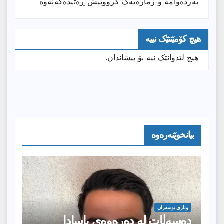
بەردەوامە و ژمارەیەک گرووپیش ڕەتیدەکەنەوە
هیچ کۆمێنتێک نییە
هیچ لێدوانێک نیە بۆ پیشاندان.
بیانخوێنەرەوە
وتارى نوسەران
دەسەڵات لە دەرەوەی یاسادا