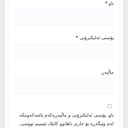
ناو
*
پۆستی ئەلیکترۆنی
*
ماڵپه‌ڕ
ناو، پۆستی ئەلیکترۆنی و ماڵپەڕەکەم پاشەکەوتبکە
لەم وێبگەڕە بۆ جاری داهاتوو کاتێک تێبینیم نووسی.