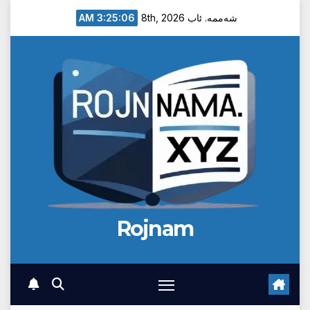
Ski
3:25:07 AM
شەممە. ئاب 8th, 2026
t
conten
Rojnam