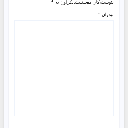
پێویستەکان دەستنیشانکراون بە
*
لێدوان
*