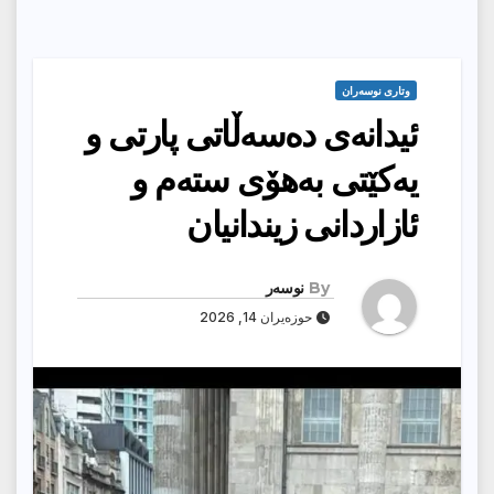
وتارى نوسەران
ئیدانەی دەسەڵاتی پارتی و
یەکێتی بەهۆی ستەم و
ئازاردانی زیندانیان
By
نوسەر
حوزەیران 14, 2026