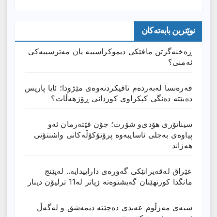
نوێترین بابەتەکان
ڕەخنەگرتن مافێکی دیموکراسییە یان مەترسییەکی
ئەمنی؟
فەرەنسا لەبەردەم تاقیکردنەوەی مێژودا؛ ئایا پاریس
دەبێتە دەنگی کپکراوی کوردانی ڕۆژھەڵات؟
سیناتۆری هۆدی‌و شۆرت؛ جۆن فێتەرمان ئەو
پیاوەی بەجلی ئاساییەوە پرۆتۆکۆڵەکانی واشنتۆنی
هەژاند
عێراق له‌قه‌یرانێكى گه‌وره‌ى داراییدایه‌.. له‌پێنج
مانگدا كورتهێنان گه‌یشتوه‌ته‌ زیاتر له‌11 ترلیۆن دینار
سبەی مەزڵوم عەبدی دەچێتە دیمەشق و لەگەڵ