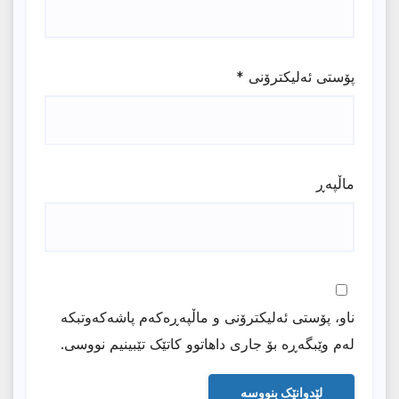
پۆستی ئەلیکترۆنی
*
ماڵپه‌ڕ
ناو، پۆستی ئەلیکترۆنی و ماڵپەڕەکەم پاشەکەوتبکە
لەم وێبگەڕە بۆ جاری داهاتوو کاتێک تێبینیم نووسی.