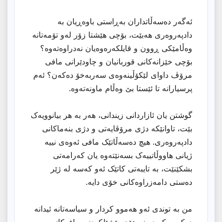
ئەگەر دەسەڵاتداران بەڕاستی باوەڕیان بە
دادپەروەری هەبێت، بۆچی هێشتا زۆر لەو تۆمەتانە
وەڵامێکی ڕوون و قایلکەرەوەیان نەدراوەتەوە؟
بۆچی خێزانەکانی قوربانیان و چاودێرانی مافی
مرۆڤ داوای لێکۆڵینەوەی سەربەخۆ دەکەن؟ ئەم
پرسیارانە تا ئێستا بێ وەڵام ماونەتەوە.
گوشتن یان ئازاردانی زیندانی، هەر بە هر بیانوویەک
بێت، تاوانێکە دژی مرۆڤایەتی و دژی بنەماکانی
دادپەروەری. هیچ دەسەڵاتێک مافی ئەوەی نییە
ژیانی هاووڵاتییەک بسەنێتەوە یان کەرامەتی
بشکێنێت، بە تایبەتی کاتێک ئەو کەسە لە ژێر
دەستی دامەزراوەکانی خۆی دایە.
من بە توندی ئەو هەموو کردار و سیاسەتانە ئیدانە