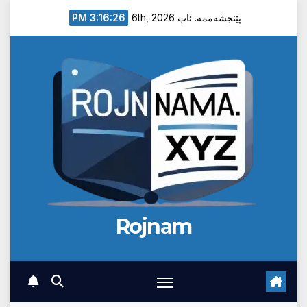
Ski
3:16:27 PM
پێنجشەممە. ئاب 6th, 2026
t
conten
Rojnam