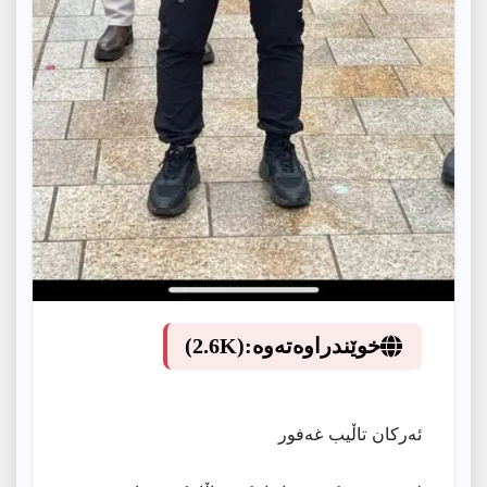
خوێندراوەتەوە:
(2.6K)
ئەرکان تاڵیب غەفور