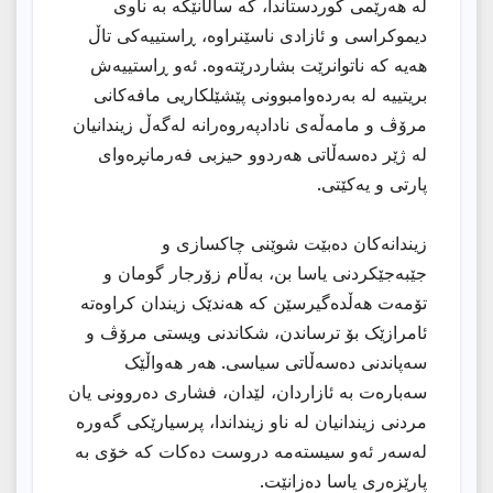
لە هەرێمی کوردستاندا، کە ساڵانێکە بە ناوی
دیموکراسی و ئازادی ناسێنراوە، ڕاستییەکی تاڵ
هەیە کە ناتوانرێت بشاردرێتەوە. ئەو ڕاستییەش
بریتییە لە بەردەوامبوونی پێشێلکاریی مافەکانی
مرۆڤ و مامەڵەی نادادپەروەرانە لەگەڵ زیندانیان
لە ژێر دەسەڵاتی هەردوو حیزبی فەرمانڕەوای
پارتی و یەکێتی.
زیندانەکان دەبێت شوێنی چاکسازی و
جێبەجێکردنی یاسا بن، بەڵام زۆرجار گومان و
تۆمەت هەڵدەگیرسێن کە هەندێک زیندان کراوەتە
ئامرازێک بۆ ترساندن، شکاندنی ویستی مرۆڤ و
سەپاندنی دەسەڵاتی سیاسی. هەر هەواڵێک
سەبارەت بە ئازاردان، لێدان، فشاری دەروونی یان
مردنی زیندانیان لە ناو زینداندا، پرسیارێکی گەورە
لەسەر ئەو سیستەمە دروست دەکات کە خۆی بە
پارێزەری یاسا دەزانێت.