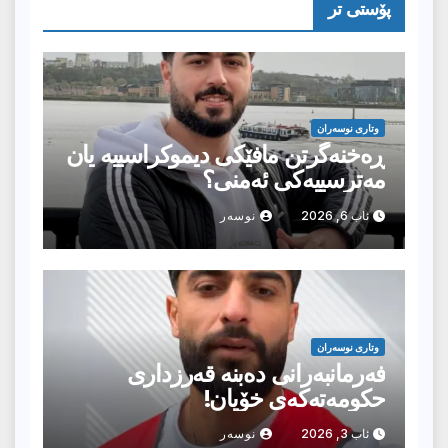
پۆستى تر
وتارى نوسەران
ڕەخنەگرتن مافێکی دیموکراسییە یان
مەترسییەکی ئەمنی؟
ئاب 6, 2026
نوسەر
وتارى نوسەران
فەرمانبەرانی دەبنە قەرزداری
حکومەتەکەی خۆیان!
ئاب 3, 2026
نوسەر