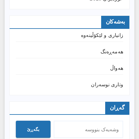
بەشەکان
زانیارى و لێکۆڵینەوە
هەمەڕەنگ
هەواڵ
وتارى نوسەران
گەڕان
بگەڕێ