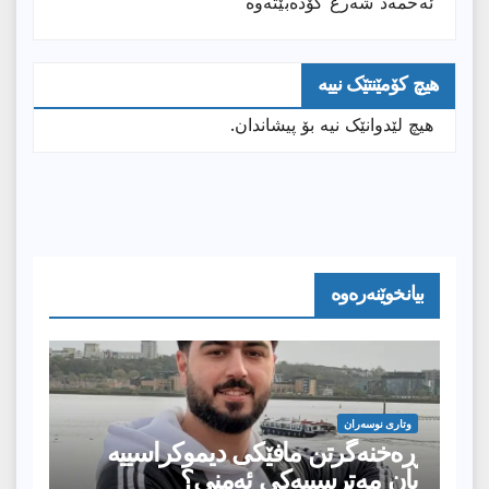
ئەحمەد شەرع کۆدەبێتەوە
هیچ کۆمێنتێک نییە
هیچ لێدوانێک نیە بۆ پیشاندان.
بیانخوێنەرەوە
وتارى نوسەران
ڕەخنەگرتن مافێکی دیموکراسییە
یان مەترسییەکی ئەمنی؟