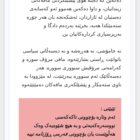
دەکەین کە دەبنە هۆی پێشێلکردنی مافەکانی
زیندانیان، و داوا دەکەین هەموو ئەو کەسانەی
دەستیان لە ئازاردان، ئەشکەنجە یان هەر جۆرە
ستەمێکدا هەیە، بخرێنە بەردەم دادگا و
بەرپرسیاری کردارەکانیان بن.
نە خامۆشی، نە هەڕەشە و نە دەسەڵاتی سیاسی
ناتوانێت ڕاستی بشارێتەوە. مافی مرۆڤ سورە و
کەرامەتی مرۆڤیش سنووری سوورە. هەر
دەسەڵاتێک ئەم سنوورە ببەزێنێت، لە مێژوودا بە
ناوی ستەمکار و پێشێلکەری مافەکان دەمێنێتەوە
تێبێنى :
ئەم وتارە بۆچوونی تاکەکەسی
نووسەرەکەیەتی و بە هیچ شێوەیەک وەک
هەڵوێست یان بۆچوونی
فەرمی ڕۆژنامە نییە