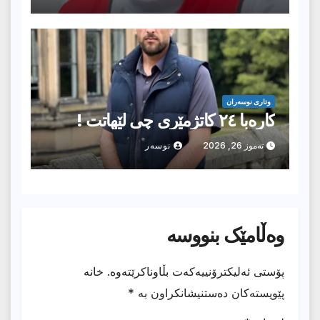
وتارى نوسەران
کارەبا ٢٤ کاتژمێرى چی لێهاتت !
تەموز 26, 2026
نوسەر
وەڵامێک بنووسە
پۆستی ئەلیکترۆنییەکەت بڵاوناکرێتەوە.
خانە
پێویستەکان دەستنیشانکراون بە
*