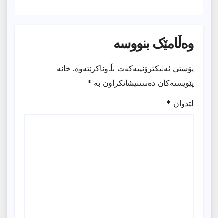
وەڵامێک بنووسە
پۆستی ئەلیکترۆنییەکەت بڵاوناکرێتەوە.
خانە
پێویستەکان دەستنیشانکراون بە
*
لێدوان
*