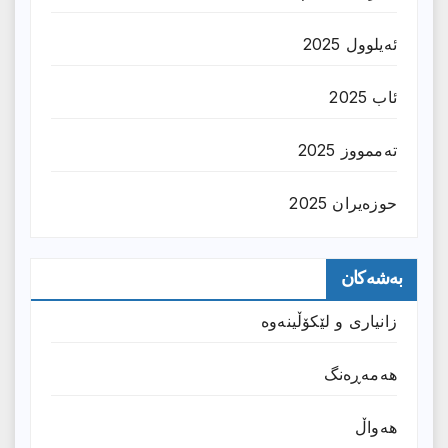
ئەیلوول 2025
ئاب 2025
تەممووز 2025
حوزه‌یران 2025
بەشەکان
زانیارى و لێکۆڵینەوە
هەمەڕەنگ
هەواڵ