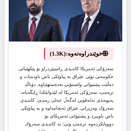
خوێندراوەتەوە:
(1.3K)
سەرۆكی ئەمریكا كاندیدی ڕاسپێردراو بۆ پێكهێنانی
حكومەتی نوێی عێراق بە پیاوێكی باش ناودەبات و
دەڵێت پشتیوانی واشنتۆنی بەدەستهێناوە. دۆناڵد
ترەمپ، سەرۆكی ئەمریكا لە لێدوانێكدا ڕایگەیاند:
پەیوەندی تەلەفونی لەگەڵ عەلی زەیدی، كاندیدی
سەرۆك وەزیرانی عێراق ئەنجامداوە و بە پیاوێكی
باش ناویبرد و پشتیوانی ئەمریكای بۆ
دووپاتكردەوە. ترەمپ وتی: بە كاندیدی سەرۆك