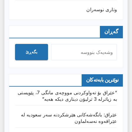
وتارى نوسەران
گەڕان
بگەڕێ
نوێترین بابەتەکان
“عێراق بۆ تەواوکردنی مووچەی مانگى 7، پێویستی
بە زیاترلە 3 ترلیۆن دیناری دیکە هەیە”
عێراق: بانگەشەكانی هێرشكردنە سەر سعودیە لە
عێراقەوە نەسەلماون