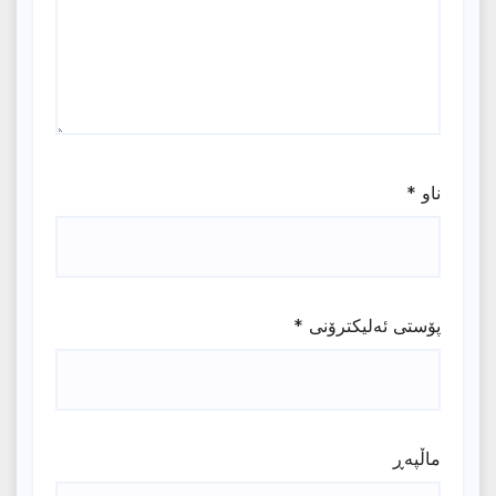
ناو
*
پۆستی ئەلیکترۆنی
*
ماڵپه‌ڕ