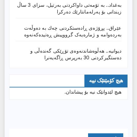
بەغداد.. بە تۆمەتی داواكردنی بەرتیل، سزای 3 ساڵ
زیندانی بۆ پەرلەمانتارێك دەركرا
عێراق.. پڕۆژەی ڕادەستكردنی چەك بە دەوڵەت
بەردەوامە و ژمارەیەک گرووپیش ڕەتیدەکەنەوە
دیوانیە.. هەڵوەشاندنەوەی تۆڕێكی گەندەڵی و
دەستگیركردنی 30 بەرپرس ڕاگەیەنرا
هیچ کۆمێنتێک نییە
هیچ لێدوانێک نیە بۆ پیشاندان.