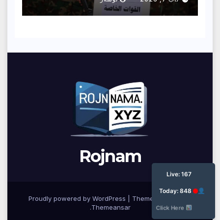
Rojnam
ئێستا: ١٦٧
ئه‌مرۆ: ٨٤٨
Proudly powered by WordPress
|
Theme: Newsup by
.
Themeansar
کلیک بکە