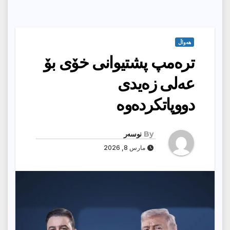
هەواڵ
ترەمپ پشتیوانى خۆى بۆ
عەلى زەیدى
دووپاتکردەوە
By
نوسەر
مارس 8, 2026