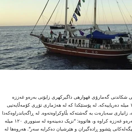
ی شکاندنی گەمارۆی قهوارهی داگیركهری زایۆنی بەرەو غەززە
بەڕێکەوتووە، نزیک دەبێتەوە لە سنووری ١٢٠ میلە دەریاییەکە. لە پۆستێکدا کە لە هەژماری تۆڕی کۆمەڵایەتیی
زانیاری سەبارەت بە گەشتەکە بڵاوکراوەتەوە. لە ڕاگەیاندراوەکەدا
ئاماژە بە بەردەوامی چوونی کەشتیگەلەکە بەرەو غەززە کراوە و، هاتووە: “نزیک دەبینەوە لە سنووری ١٢٠ میلە
یگەلەکانی پێشوو ڕادەگیران و هێرشیان دەکرایە سەر”. هەروەها لە