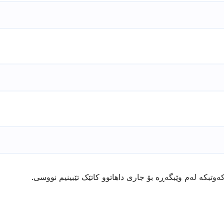
ەوتبکە لەم وێبگەڕە بۆ جاری داهاتوو کاتێک تێبینیم نووسی.