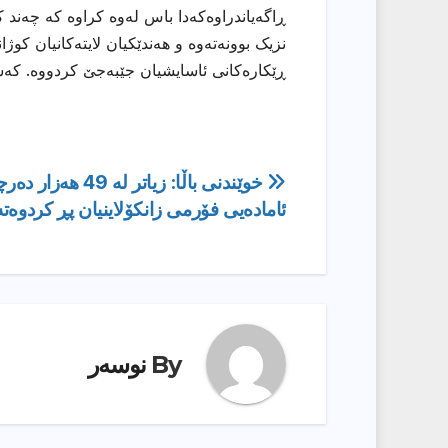
ڕاگەیاندراوەکەدا باس لەوە کراوە کە چەند 
نزیک بوونەتەوە و هەندێکیان لایتەکانیان کوژ
ڕێکارەکانی ئاسایشیان جێبەجێ کردووە. کەشت
ڕێدۆزیی
خوێندنى باڵا: زیاتر له‌ 49 هه
ئامادەیی فۆرمی زانكۆلاینیان پڕ كردوه‌ته‌
بابەت
By
نوسەر