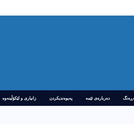
ڕەنگ
دەربارەى ئێمە
پەیوەندیکردن
زانیارى و لێکۆڵینەوە