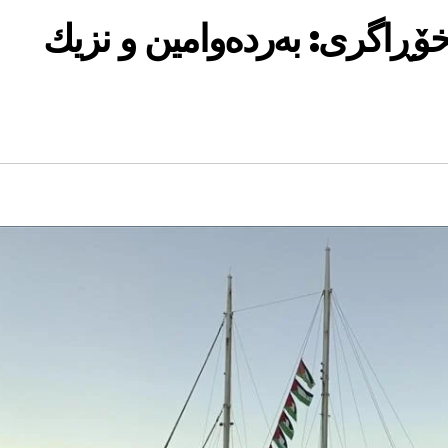
ۆڕاگری: بەردەوامین و نزیك