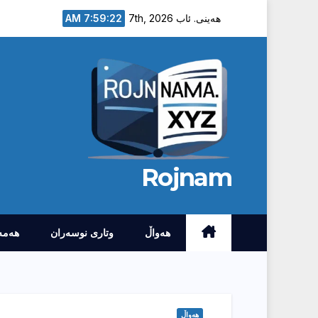
Ski
7:59:23 AM
هەینی. ئاب 7th, 2026
t
conten
Rojnam
هەواڵ
وتارى نوسەران
هەمە
هەواڵ