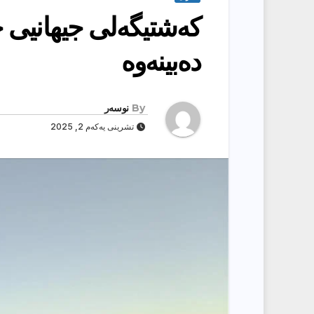
کەشتیگەلی جیهانیی خ
دەبینەوە
By
نوسەر
تشرینی یەکەم 2, 2025