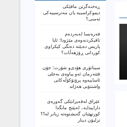
ڕەخنەگرتن مافێکی
دیموکراسییە یان مەترسییەکی
ئەمنی؟
فەرەنسا لەبەردەم
تاقیکردنەوەی مێژودا؛ ئایا
پاریس دەبێتە دەنگی کپکراوی
کوردانی ڕۆژھەڵات؟
سیناتۆری هۆدی‌و شۆرت؛ جۆن
فێتەرمان ئەو پیاوەی بەجلی
ئاساییەوە پرۆتۆکۆڵەکانی
واشنتۆنی هەژاند
عێراق له‌قه‌یرانێكى گه‌وره‌ى
داراییدایه‌.. له‌پێنج مانگدا
كورتهێنان گه‌یشتوه‌ته‌ زیاتر له‌11
ترلیۆن دینار