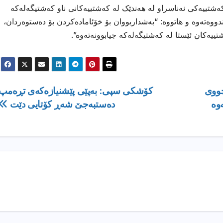
کەشتییەکی نەناسراو لە هەندێک لە کەشتییەکانی ناو کەشتیگەلەکە
اندووەتەوە و هاتووە: “بەشداربووان بۆ خۆئامادەکردن بۆ دەستوەردان،
ییەکان ئێستا لە کەشتیگەلەکە جیابوونەتەوە”.
‌زار دەرچووى
كۆشكی سپی: به‌پێی پێشنیازه‌كه‌ی تڕه‌مپ
وه‌
ده‌ستبه‌جێ شه‌ڕ كۆتایی دێت