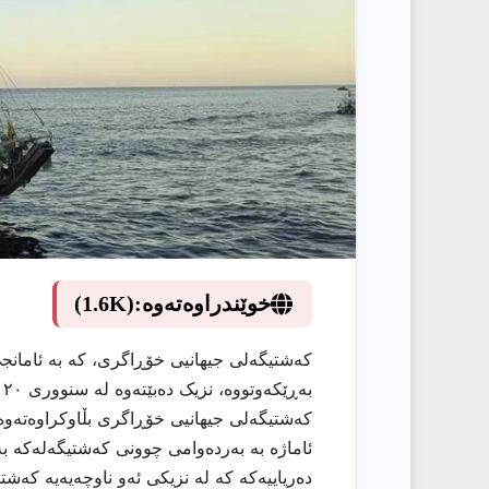
خوێندراوەتەوە:
(1.6K)
کەشتیگەلی جیهانیی خۆڕاگری، کە بە ئامانج
کەشتیگەلی جیهانیی خۆڕاگری بڵاوکراوەتەوە، 
دەریاییەکە کە لە نزیکی ئەو ناوچەیەیە کەشت