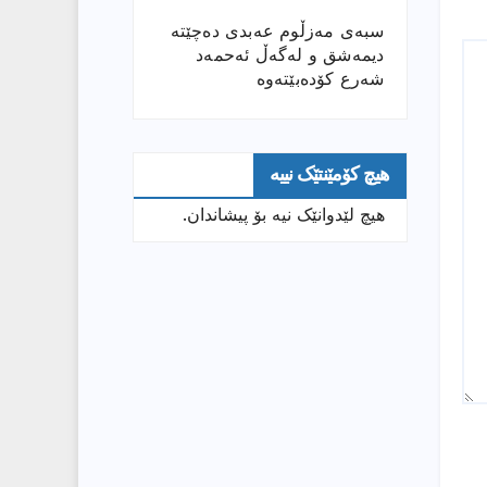
سبەی مەزڵوم عەبدی دەچێتە
دیمەشق و لەگەڵ ئەحمەد
شەرع کۆدەبێتەوە
هیچ کۆمێنتێک نییە
هیچ لێدوانێک نیە بۆ پیشاندان.