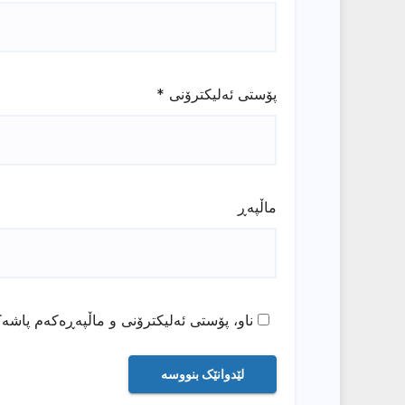
پۆستی ئەلیکترۆنی
*
ماڵپه‌ڕ
ناو، پۆستی ئەلیکترۆنی و ماڵپەڕەکەم پاشەک