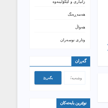
زانیارى و لێکۆڵینەوە
هەمەڕەنگ
هەواڵ
وتارى نوسەران
گەڕان
بگەڕێ
نوێترین بابەتەکان