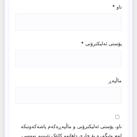
ناو
*
پۆستی ئەلیکترۆنی
*
ماڵپه‌ڕ
ناو، پۆستی ئەلیکترۆنی و ماڵپەڕەکەم پاشەکەوتبکە
لەم وێبگەڕە بۆ جاری داهاتوو کاتێک تێبینیم نووسی.