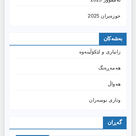
حوزه‌یران 2025
بەشەکان
زانیارى و لێکۆڵینەوە
هەمەڕەنگ
هەواڵ
وتارى نوسەران
گەڕان