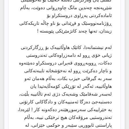
شێرپەنجە چەندین مانگ چاوەڕوانی دەوێت، بەڵام
ئامادەکردنی پەڕاوی دروستکراو بۆ
ڕۆژنامەنووسێک و فڕێدانی بۆ ناو چاڵە تاریکەکانی
زیندان، تەنها چەند کاتژمێرێکی پێویستە !
لەم نیشتمانەدا، کاتێک هاوڵاتییەک بۆ ڕزگارکردنی
ژیانی خۆی ڕوو لە دامەزراوەکانی تەندروستی
دەکات، ڕووبەڕووی قەیرانی دروستکراو دەبێتەوە
و ناچار دەکرێت ڕوو لە نەخۆشخانە تایبەتەکانی
سەر بە گیرفانی حیزب بکات. بەڵام هەمان ئەو
هاوڵاتییە، ئەگەر لە تۆڕێکی کۆمەڵایەتیدا یان
لەسەر شەقامێک وشەیەک دژی ئەم تاڵانییە بڵێت،
دەستبەجێ دەزگا ئەمنییەکان و دادگاکانی کارتۆنی
بە خێراییەکی سەرسوڕهێنەر دەکەونە کار ! لێرەدا،
تەندروستیی مرۆڤەکان هیچ نرخێکی نییە، بەڵام
پاراستنی ئابووریی سێبەر و حوکمی خێزانی، لە