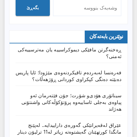
بگەڕێ
نوێترین بابەتەکان
ڕەخنەگرتن مافێکی دیموکراسییە یان مەترسییەکی
ئەمنی؟
فەرەنسا لەبەردەم تاقیکردنەوەی مێژودا؛ ئایا پاریس
دەبێتە دەنگی کپکراوی کوردانی ڕۆژھەڵات؟
سیناتۆری هۆدی‌و شۆرت؛ جۆن فێتەرمان ئەو
پیاوەی بەجلی ئاساییەوە پرۆتۆکۆڵەکانی واشنتۆنی
هەژاند
عێراق له‌قه‌یرانێكى گه‌وره‌ى داراییدایه‌.. له‌پێنج
مانگدا كورتهێنان گه‌یشتوه‌ته‌ زیاتر له‌11 ترلیۆن دینار