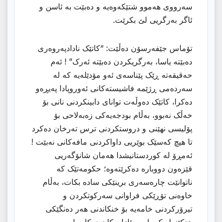
سەرووی هەموو شتێکەوەیە و دەبێت بە ئاسن و
ئاگر بەرگریی لێ بکرێت.
تۆماس جێفەرسۆن دەڵێت: “کاتێک نادادپەروەری
دەبێتە یاسا، بەرگریکردن دەبێتە ئەرک” ! ئەم
حەقیقەتە ڕێک پێناسەی ئەو مۆدێلەیە کە لە
سەردەمی ڕژێمە فاشیستەکانی ئەوروپادا پەیڕەو
دەکرا، کاتێک دەوڵەت توانای دابینکردنی نانی بۆ
خەڵک نەبوو، بەڵام بودجەیەکی زەبەلاحی بۆ
پۆلیسی نهێنی و دروستکردنی ترس تەرخان دەکرد
تا هیچ کەسێک بوێریی داواکردنی مافەکانی نەبێت !
ئەمڕۆ لە کوردستانیشدا هەمان شانۆگەریی
قێزەون دووبارە دەکرێتەوە؛ حکومەتێک کە
ناتوانێت چارەسەری برینێکی سادە بکات، بەڵام
خاوەنی تۆڕێکی فراوانی سەرکوتکردن و
تیرۆرکردنی خامەیە بۆ خنکاندنی هەر دەنگێکی
خنکێنراو کە باسی ئازارەکان دەکات !