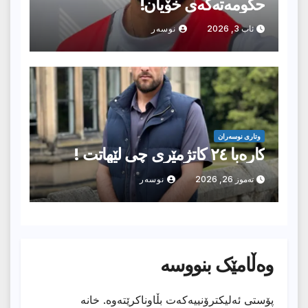
حکومەتەکەی خۆیان!
ئاب 3, 2026
نوسەر
وتارى نوسەران
کارەبا ٢٤ کاتژمێرى چی لێهاتت !
تەموز 26, 2026
نوسەر
وەڵامێک بنووسە
پۆستی ئەلیکترۆنییەکەت بڵاوناکرێتەوە.
خانە