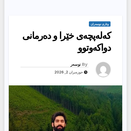
وتارى نوسەران
کەلەپچەی خێرا و دەرمانی
دواکەوتوو
By
نوسەر
حوزەیران 2, 2026