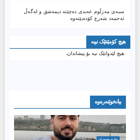
سبەی مەزڵوم عەبدی دەچێتە دیمەشق و لەگەڵ
ئەحمەد شەرع کۆدەبێتەوە
هیچ کۆمێنتێک نییە
هیچ لێدوانێک نیە بۆ پیشاندان.
بیانخوێنەرەوە
وتارى نوسەران