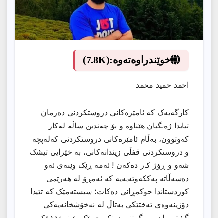
خوێندراوەتەوە:
(7.8K)
احمد حميد محمد
کارگەیەک کە ئامێرەکانی دروستکردنی دەرمان
تیایدا ژەنگیان هێناوە و بۆ چەندین ساڵە لەکار
کەوتوون، بەڵام ئامێرەکانی دروستکردنی کەلەپچە
و دروستکردنی قفڵی زیندانەکانی، بە خێرایی تیشک
شەو و ڕۆژ کار دەکەن ! ئەمە ڕێک وێنەی ئەو
دەسەڵاتە پەککەوتەیەیە کە ئەمڕۆ لە هەرێمی
کوردستاندا حوکمڕانی دەکات؛ سیستەمێک کە تێیدا
دۆزینەوەی تەختێکی بەتاڵ لە نەخۆشخانەیەکی
گشتی یان وەرگرتنی دەنکە حەبێک بۆ نەخۆشێکی