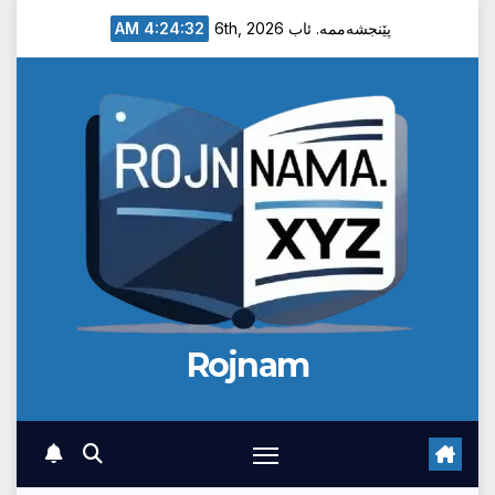
Ski
4:24:33 AM
پێنجشەممە. ئاب 6th, 2026
t
conten
Rojnam