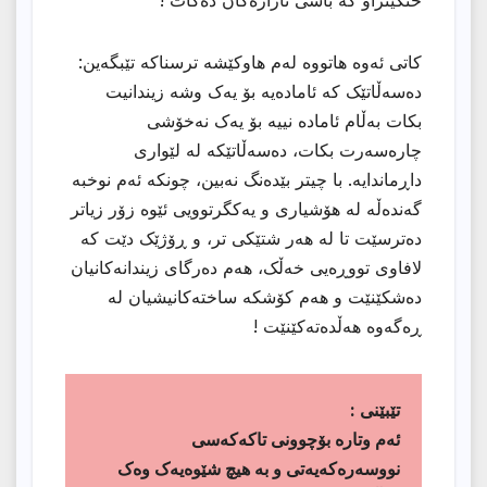
کاتی ئەوە هاتووە لەم هاوکێشە ترسناکە تێبگەین:
دەسەڵاتێک کە ئامادەیە بۆ یەک وشە زیندانیت
بکات بەڵام ئامادە نییە بۆ یەک نەخۆشی
چارەسەرت بکات، دەسەڵاتێکە لە لێواری
داڕماندایە. با چیتر بێدەنگ نەبین، چونکە ئەم نوخبە
گەندەڵە لە هۆشیاری و یەکگرتوویی ئێوە زۆر زیاتر
دەترسێت تا لە هەر شتێکی تر، و ڕۆژێک دێت کە
لافاوی تووڕەیی خەڵک، هەم دەرگای زیندانەکانیان
دەشکێنێت و هەم کۆشکە ساختەکانیشیان لە
ڕەگەوە هەڵدەتەکێنێت !
تێبێنى :
ئەم وتارە بۆچوونی تاکەکەسی
نووسەرەکەیەتی و بە هیچ شێوەیەک وەک