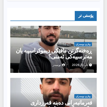
پۆستى تر
وتارى نوسەران
ڕەخنەگرتن مافێکی دیموکراسییە یان
مەترسییەکی ئەمنی؟
ئاب 6, 2026
نوسەر
وتارى نوسەران
فەرمانبەرانی دەبنە قەرزداری