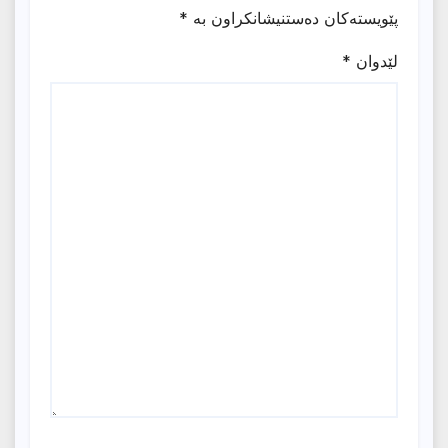
پێویستەکان دەستنیشانکراون بە
*
لێدوان
*