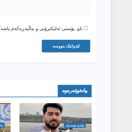
ناو، پۆستی ئەلیکترۆنی و ماڵپەڕەکەم پاشەک
بیانخوێنەرەوە
وتارى نوسەران
زان