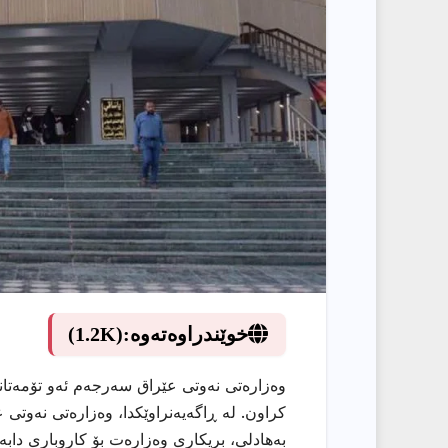
خوێندراوەتەوە:
(1.2K)
وەزارەتی نەوتی عێراق سەرجەم ئەو تۆمەتان
كراون. لە ڕاگەیەنراوێكدا، وەزارەتی نەوتی 
بەهادلی، بریكاری وەزارەت بۆ كاروباری دابە