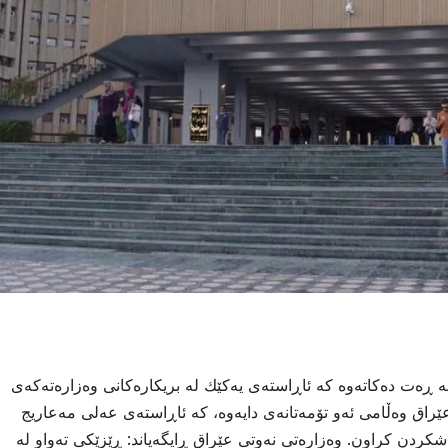
ە ڕەت دەكاتەوە كە ئاڕاستەی یەكێك لە بریكارەكانی وەزارەتەكەی
عێراق وەڵامی ئەو تۆمەتانەی دایەوە، كە ئاڕاستەی عەلی مەعاریج
شكردن كراون. وەزارەتی نەوتی عێراق ڕایگەیاند: ڕێزێكی تەواو لە