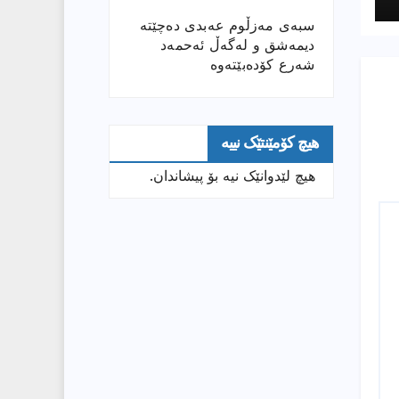
سبەی مەزڵوم عەبدی دەچێتە
دیمەشق و لەگەڵ ئەحمەد
شەرع کۆدەبێتەوە
هیچ کۆمێنتێک نییە
هیچ لێدوانێک نیە بۆ پیشاندان.