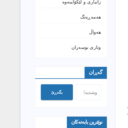
زانیارى و لێکۆڵینەوە
هەمەڕەنگ
هەواڵ
وتارى نوسەران
گەڕان
بگەڕێ
نوێترین بابەتەکان