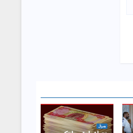
هەواڵ