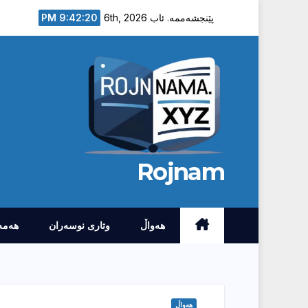
Ski
9:42:21 PM
پێنجشەممە. ئاب 6th, 2026
t
conten
Rojnam
هەواڵ
وتارى نوسەران
هەمە
هەواڵ