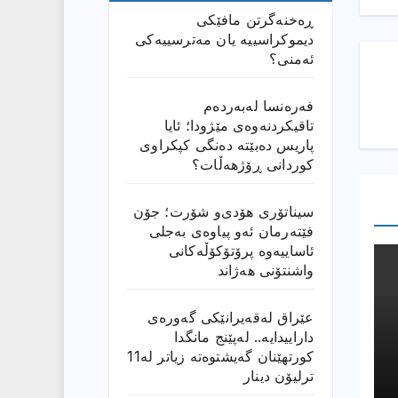
ڕەخنەگرتن مافێکی
دیموکراسییە یان مەترسییەکی
ئەمنی؟
فەرەنسا لەبەردەم
تاقیکردنەوەی مێژودا؛ ئایا
پاریس دەبێتە دەنگی کپکراوی
کوردانی ڕۆژھەڵات؟
سیناتۆری هۆدی‌و شۆرت؛ جۆن
فێتەرمان ئەو پیاوەی بەجلی
ئاساییەوە پرۆتۆکۆڵەکانی
واشنتۆنی هەژاند
عێراق له‌قه‌یرانێكى گه‌وره‌ى
داراییدایه‌.. له‌پێنج مانگدا
كورتهێنان گه‌یشتوه‌ته‌ زیاتر له‌11
ترلیۆن دینار