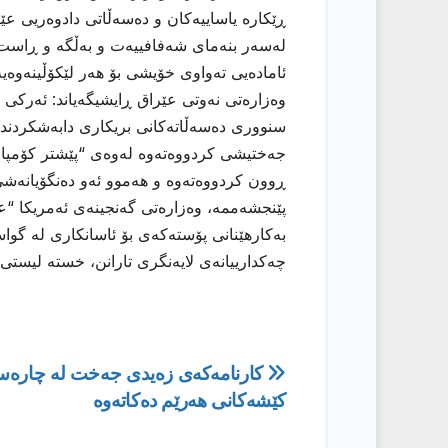
ڕێكارە یاساییەكان و دەسەڵاتی دادوەریی عێ
لەسەر بنەمای شەفافییەت و بەڵگە و ڕاست 
ئامادەیی تەواوی خۆیشی بۆ هەر لێكۆڵینەوەی
وەزارەتی نەوتی عێراق ڕایشیگەیاند: ئەركی ه
سنووری دەسەڵاتەكانی بریكاری دابەشكردندا ن
جەختیشی كردووەتەوە لەوەی “پێشتر كۆمپانی
ڕوون كردووەتەوە و هەموو ئەو دەنگۆیانەشی 
پێنجشەممە، وەزارەتی گەنجینەی ئەمریكا “ع
بەكارهێنانی پۆستەكەی بۆ ئاسانكاری لە گوا
چەكدارییانەی لایەنگری تارانن، خستە لیستی 
ڕێدۆزیی
كارنامەكەی زەیدی جەخت لە چارەس
كێشەكانی هەرێم دەکاتەوە
بابەت