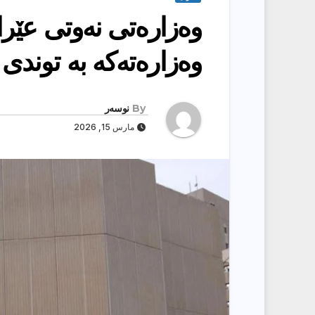
وەزارەتی نەوتى عێرا
وەزارەتەكە بە توند
By
نوسەر
مارس 15, 2026