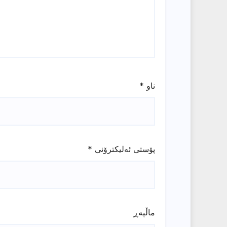
ناو
*
پۆستی ئەلیکترۆنی
*
ماڵپه‌ڕ