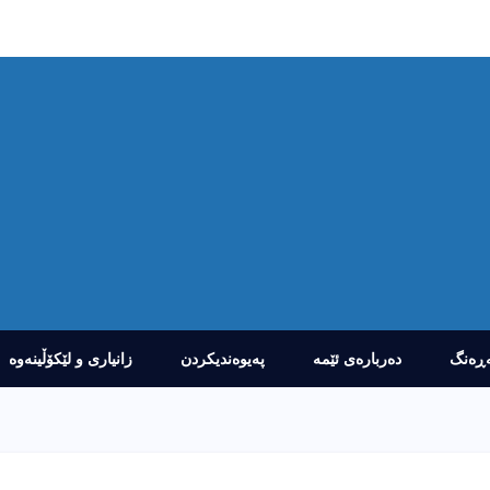
ڕەنگ
دەربارەى ئێمە
پەیوەندیکردن
زانیارى و لێکۆڵینەوە