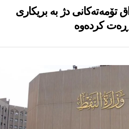
ق تۆمەتەكانی دژ بە بریكاری
ی ڕەت كردەوە