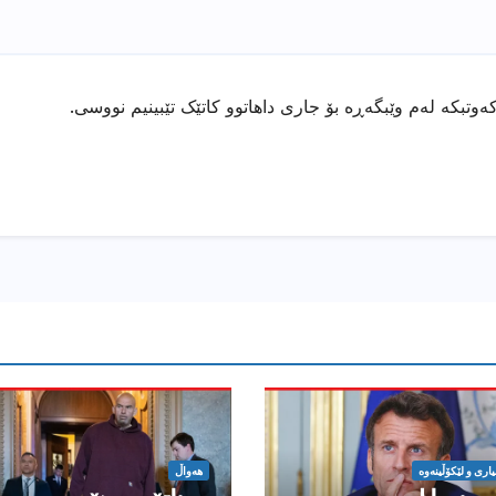
ەوتبکە لەم وێبگەڕە بۆ جاری داهاتوو کاتێک تێبینیم نووسی.
یارى و لێکۆڵینەوە
هەواڵ