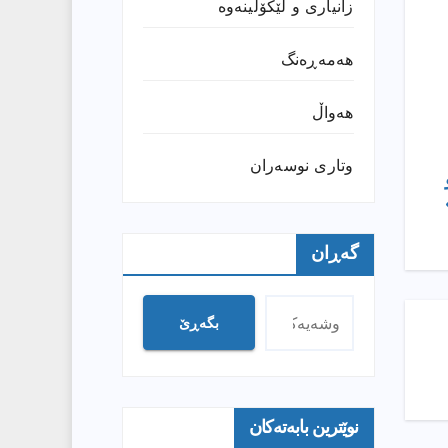
زانیارى و لێکۆڵینەوە
هەمەڕەنگ
هەواڵ
وتارى نوسەران
گەڕان
بگەڕێ
نوێترین بابەتەکان