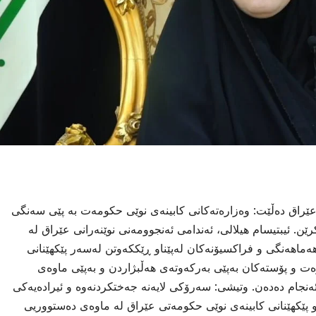
 عێراق دەڵێت: وەزارەتەكانی كابینەی نوێی حكومەت بە پێی سەنگی
ن. ئیبتیسام هیلالی، ئەندامی ئەنجوومەنی نوێنەرانی عێراق لە
هەماهەنگی و فراكسیۆنەكان لەپێناو ڕێككەوتن لەسەر پێكهێنانی
ت و پۆستەكان بەپێی بەركەوتەی هەڵبژاردن و بەپێی ماوەی
ەنجام دەدەن. وتیشی: سەرۆكی لایەنە جەختكردنەوە و ئیرادەیەكی
و پێكهێنانی كابینەی نوێی حكومەتی عێراق لە ماوەی دەستووریی