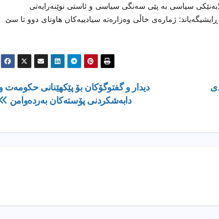
ر لایەنێكی سیاسی بە پێی سەنگی سیاسی و ئاستی نوێنەرایەتی
یشیگەیاند: ژمارەی خاڵی وەزارەتە سیادییەكان هاوتای دوو تا سێ
دى
دیدار و گفتوگۆكان بۆ پێكهێنانی حكومەت و
دابەشكردنی پۆستەكان بەردەوامن