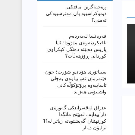
ڕەخنەگرتن مافێکی
دیموکراسییە یان مەترسییەکی
ئەمنی؟
فەرەنسا لەبەردەم
تاقیکردنەوەی مێژودا؛ ئایا
پاریس دەبێتە دەنگی کپکراوی
کوردانی ڕۆژھەڵات؟
سیناتۆری هۆدی‌و شۆرت؛ جۆن
فێتەرمان ئەو پیاوەی بەجلی
ئاساییەوە پرۆتۆکۆڵەکانی
واشنتۆنی هەژاند
عێراق له‌قه‌یرانێكى گه‌وره‌ى
داراییدایه‌.. له‌پێنج مانگدا
كورتهێنان گه‌یشتوه‌ته‌ زیاتر له‌11
ترلیۆن دینار