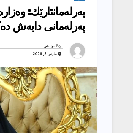
پەرلەمانتارێك: وەزا
پەرلەمانی دابەش دە
By
نوسەر
مارس 8, 2026