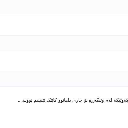
ەوتبکە لەم وێبگەڕە بۆ جاری داهاتوو کاتێک تێبینیم نووسی.