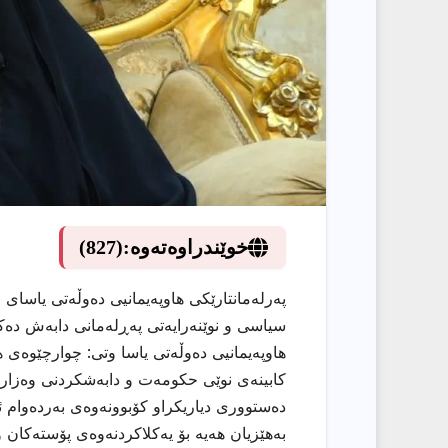
خوێندراوەتەوە:
(827)
پەرلەمانتارێكی هاوپەیمانیی دەوڵەتی یاسای
سیاسی و نوێنەرایەتی پەڕلەمانی دابەش دەكرێ
هاوپەیمانیی دەوڵەتی یاسا وتی: چوارچێوەی 
كابینەی نوێی حكومەت و دابەشكردنی وەزارە
دەستووری دیاریكراو كۆبوونەوەی بەردەوام ئ
بەهێزیان هەیە بۆ یەكلاكردنەوەی پۆستەكان 