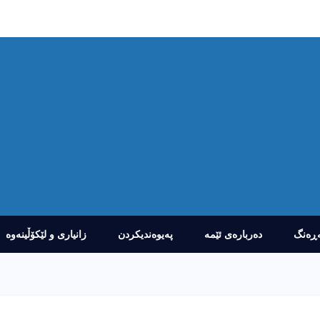
ڕەنگ
دەربارەى ئێمە
پەیوەندیکردن
زانیارى و لێکۆڵینەوە