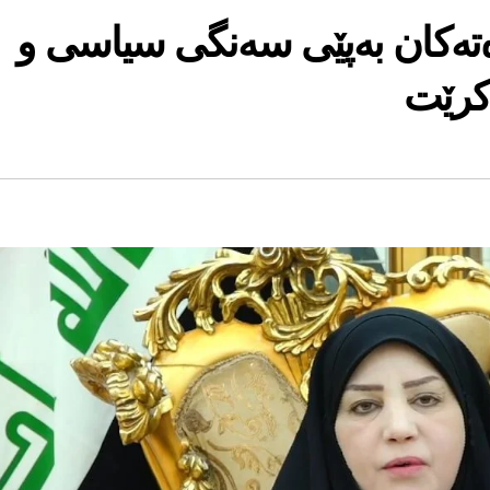
رەتەكان بەپێی سەنگی سیاسی و
كرێت