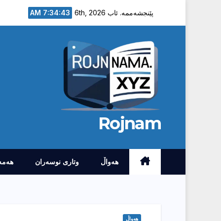
Ski
7:34:44 AM
پێنجشەممە. ئاب 6th, 2026
t
conten
Rojnam
هەواڵ
وتارى نوسەران
هەمە
هەواڵ