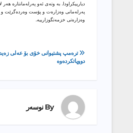
دیارییكراودا. بە وتەی ئەو پەرلەمانتارە هە
پەرلەمانی وەزارەت و پۆست وەردەگرێت و ڕا
وەزارەتی خزمەتگوزارییە.
ڕێدۆزیی
ترەمپ پشتیوانى خۆى بۆ عەلى زەی
دووپاتکردەوە
بابەت
By
نوسەر