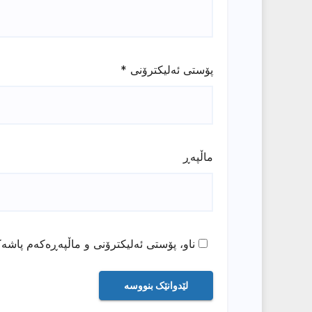
پۆستی ئەلیکترۆنی
*
ماڵپه‌ڕ
ناو، پۆستی ئەلیکترۆنی و ماڵپەڕەکەم پاشەک