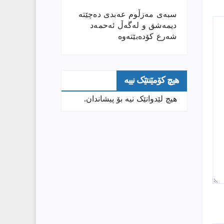
سبەی مەزڵوم عەبدی دەچێتە
دیمەشق و لەگەڵ ئەحمەد
شەرع کۆدەبێتەوە
هیچ کۆمێنتێک نییە
هیچ لێدوانێک نیە بۆ پیشاندان.