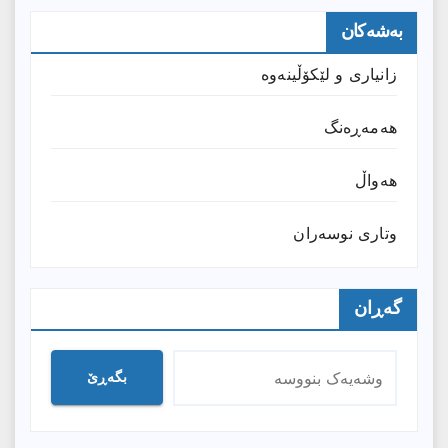
بەشەکان
زانیارى و لێکۆڵینەوە
هەمەڕەنگ
هەواڵ
وتارى نوسەران
گەڕان
بگەڕێ