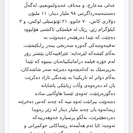
عەلی مەعارج، و مەناف عەبدولمونعیم، لەگەڵ
دەستبەسەرداگرتنی ٩٨ ملیار دینار، ١١ ملیۆن
دۆلاری کاش، ٧٠ خانوو، ٢١ ئۆتۆمبێلی لوکس، و ٣
کیلۆگرام زێڕ، ڕێک لە فیلمێکی ئاکشنی هۆلیوود
دەچێت کە تێیدا دەرهێنەر دەیەوێت بە
تەقینەوەیەکی گەورە سەرنجی بینەر ڕابکێشێت.
بەڵام کێشەکە لێرەدایە: عێراقییەکان پێشتر زۆر
لەم جۆرە فیلمە دراماتیکییانەیان بینیوە کە تێیدا
بەرپرسێک بە کەلەپچەوە دەبرێتە سەر شاشەکان،
بەڵام دواتر لە تاریکیدا بە بێدەنگی ئازاد دەکرێت
یان لە دەرەوەی وڵات ژیانێکی پاشایانە
دەگوزەرێنێت. ئەوەی ئێستا هاوڵاتیی سادە
دەیەوێت بیزانێت ئەوە نییە کە چەند کەس دەخرێنە
زیندانەوە یان چەند ملیار دینار لە ژێر زەویدا
دەردەهێنرێت، بەڵکو پرسیارە جەوهەرییەکە
ئەوەیە: ئایا ئەم هەڵمەتە ڕێساکانی حوکمڕانی و