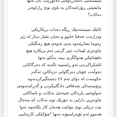
سیستەمی دامەزراوەیی دەگۆڕێت، یان تەنها
مانشێتی ڕۆژنامەکان بە ناوی نوێ ڕازاوەتر
دەکات؟
کاتێک سیستەمێک ڕێگە دەدات بریکارێکی
وەزارەت حەفتا خانوو و دەیان ملیار دینار لە ژێر
زەویدا بشارێتەوە بەبێ ئەوەی هیچ زەنگێکی
چاودێری لێبدات، ئیتر گرتنی ئەم بریکارە هیچ
داهێنانێکی هەواڵگری نییە، بەڵکو تەنها
ئاشکراکردنی ئەو ڕاستییە تاڵەیە کە دەزگاکانی
دەوڵەت خۆیان دەرگاوانی دزەکانن. ئەگەر
حکومەت لە دوای ئەم ٤٧ دەستگیرکردنەوە
پرۆسەیەکی شەفافی دادگاییکردن و گەڕاندنەوەی
تەواوەتیی پارەکان جێبەجێ نەکات، و یاساکانی
چاودێریی دارایی بە جۆرێک توند نەکات کە مەحاڵ
بێت دزێکی نوێ بتوانێت هەمان کار بکاتەوە، ئەوا
هەموو ئەم ئۆپەراسیۆنە تەنها “شۆکێکی کارەباییی