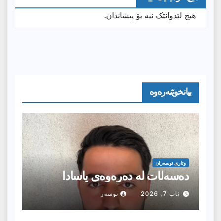
هیچ لێدوانێک نیە بۆ پیشاندان.
بیانخوێنەرەوە
وتارى نوسەران
دەسەڵات لە دەرەوەی یاسادا
ئاب 7, 2026
نوسەر