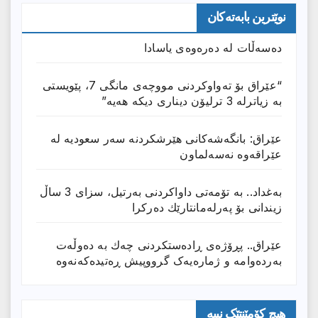
نوێترین بابەتەکان
دەسەڵات لە دەرەوەی یاسادا
“عێراق بۆ تەواوکردنی مووچەی مانگى 7، پێویستی
بە زیاترلە 3 ترلیۆن دیناری دیکە هەیە”
عێراق: بانگەشەكانی هێرشكردنە سەر سعودیە لە
عێراقەوە نەسەلماون
بەغداد.. بە تۆمەتی داواكردنی بەرتیل، سزای 3 ساڵ
زیندانی بۆ پەرلەمانتارێك دەركرا
عێراق.. پڕۆژەی ڕادەستكردنی چەك بە دەوڵەت
بەردەوامە و ژمارەیەک گرووپیش ڕەتیدەکەنەوە
هیچ کۆمێنتێک نییە