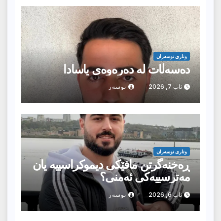
وتارى نوسەران
دەسەڵات لە دەرەوەی یاسادا
ئاب 7, 2026
نوسەر
وتارى نوسەران
ڕەخنەگرتن مافێکی دیموکراسییە یان
مەترسییەکی ئەمنی؟
ئاب 6, 2026
نوسەر