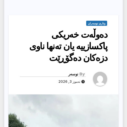
وتارى نوسەران
دەوڵەت خەریکی
پاکسازییە یان تەنها ناوی
دزەکان دەگۆڕێت
By
نوسەر
تەموز 3, 2026