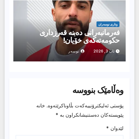
وتارى نوسەران
فەرمانبەرانی دەبنە قەرزداری
حکومەتەکەی خۆیان!
ئاب 3, 2026
نوسەر
وەڵامێک بنووسە
پۆستی ئەلیکترۆنییەکەت بڵاوناکرێتەوە.
خانە
پێویستەکان دەستنیشانکراون بە
*
لێدوان
*