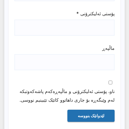
پۆستی ئەلیکترۆنی
*
ماڵپه‌ڕ
ناو، پۆستی ئەلیکترۆنی و ماڵپەڕەکەم پاشەکەوتبکە
لەم وێبگەڕە بۆ جاری داهاتوو کاتێک تێبینیم نووسی.