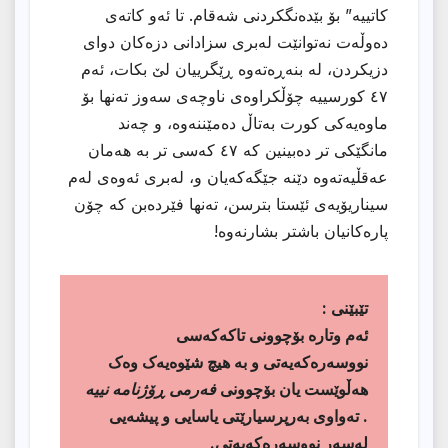
کاتییە” بۆ بێدەنگکردنی شەقام. تا ئەو کاتەی
دەوڵەت نەتوانێت لەبری سزادانی دزەکان دوای
دزیکردن، لە بنەڕەتەوە ڕێگرییان لێ بکات، ئەم
٤٧ کورسییە چۆڵکراوەی ناوچەی سەوز تەنها بۆ
ماوەیەکی کورت بەتاڵ دەمێننەوە، و چەند
مانگێکی تر دەبینین کە ٤٧ کەسی تر بە هەمان
عەقڵیەتەوە دێنە جێگەکەیان و، لەبری ئەوەی لەم
سیناریۆیەی ئێستا بترسن، تەنها فێردەبن کە چۆن
پارەکانیان باشتر بشارنەوە!
تێبێنى :
ئەم وتارە بۆچوونی تاکەکەسی
نووسەرەکەیەتی و بە هیچ شێوەیەک وەک
هەڵوێست یان بۆچوونی
فەرمی ڕۆژنامە نییە
. تەواوی بەرپرسیارێتی یاسایی و پیشەیی
لەسەر نووسەرەکەیەتی.