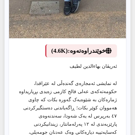
خوێندراوەتەوە:
(4.6K)
ئەریڤان بهاءالدین لطیف
لە نمایشی ئەمجارەی گەندەڵی لە عێراقدا،
حکومەتەکەی عەلی فالح کازمی زەیدی بڕیاریداوە
ژمارەکان بە شێوەیەک گەورە بکات کە چاوی
هەمووان کوێر بکات؛ ڕاگەیاندنی دەستگیرکردنی
٤٧ بەرپرس لە یەک شەودا، سەندنەوەی
پارێزبەندی لە ١٢ پەرلەمانتار، زیندانیکردنی
کەسایەتییە دیارەکانی وەک عەدنان جومەیلی،