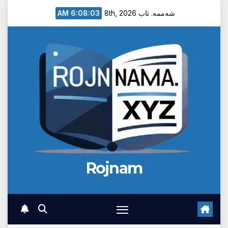
Ski
6:08:04 AM
شەممە. ئاب 8th, 2026
t
conten
Rojnam