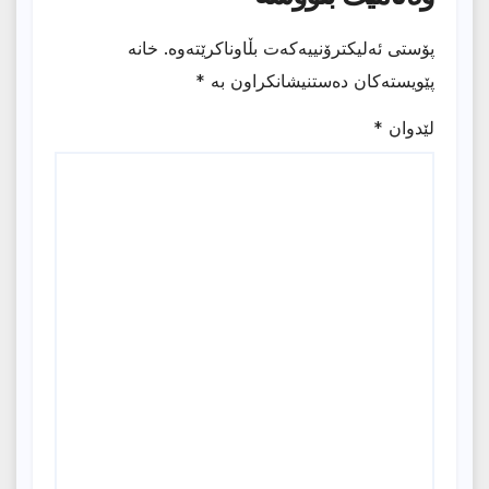
پۆستی ئەلیکترۆنییەکەت بڵاوناکرێتەوە.
خانە
پێویستەکان دەستنیشانکراون بە
*
لێدوان
*