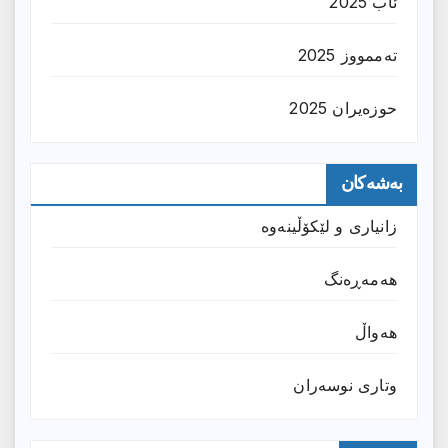
ئاب 2025
تەممووز 2025
حوزه‌یران 2025
بەشەکان
زانیارى و لێکۆڵینەوە
هەمەڕەنگ
هەواڵ
وتارى نوسەران