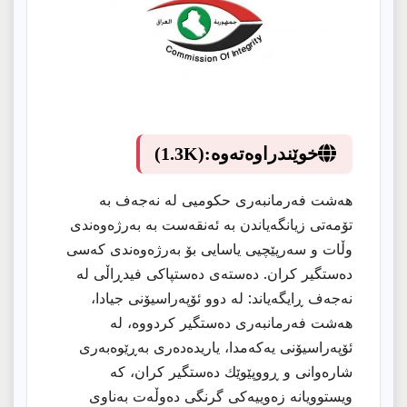
خوێندراوەتەوە:
(1.3K)
هەشت فەرمانبەری حكومیی لە نەجەف بە
تۆمەتی زیانگەیاندن بە ئەنقەست بە بەرژەوەندی
وڵات و سەرپێچیی یاسایی بۆ بەرژەوەندی كەسی
دەستگیر كران. دەستەی دەستپاكی فیدڕاڵی لە
نەجەف ڕایگەیاند: لە دوو ئۆپەراسیۆنی جیادا،
هەشت فەرمانبەری دەستگیر كردووە، لە
ئۆپەراسیۆنی یەكەمدا، یاریدەدەری بەڕێوەبەری
شارەوانی و ڕووپێوێك دەستگیر كران، كە
ویستوویانە زەوییەكی گرنگی دەوڵەت بەناوی