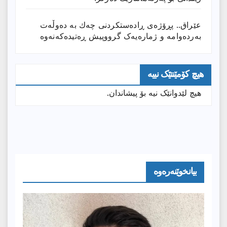
عێراق.. پڕۆژەی ڕادەستكردنی چەك بە دەوڵەت
بەردەوامە و ژمارەیەک گرووپیش ڕەتیدەکەنەوە
هیچ کۆمێنتێک نییە
هیچ لێدوانێک نیە بۆ پیشاندان.
بیانخوێنەرەوە