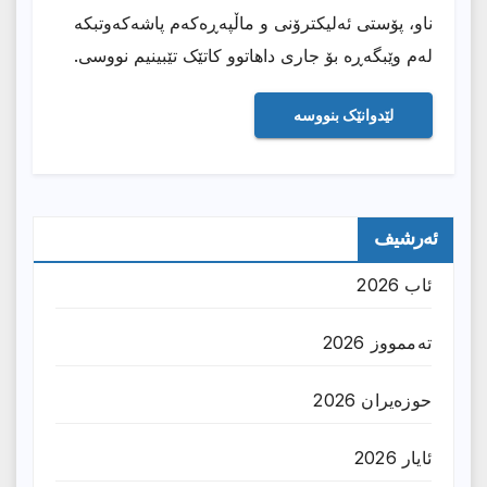
ناو، پۆستی ئەلیکترۆنی و ماڵپەڕەکەم پاشەکەوتبکە
لەم وێبگەڕە بۆ جاری داهاتوو کاتێک تێبینیم نووسی.
ئەرشیف
ئاب 2026
تەممووز 2026
حوزه‌یران 2026
ئایار 2026