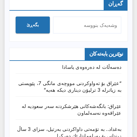
گەڕان
بگەڕێ
نوێترین بابەتەکان
دەسەڵات لە دەرەوەی یاسادا
“عێراق بۆ تەواوکردنی مووچەی مانگى 7، پێویستی
بە زیاترلە 3 ترلیۆن دیناری دیکە هەیە”
عێراق: بانگەشەكانی هێرشكردنە سەر سعودیە لە
عێراقەوە نەسەلماون
بەغداد.. بە تۆمەتی داواكردنی بەرتیل، سزای 3 ساڵ
زیندانی بۆ پەرلەمانتارێك دەركرا