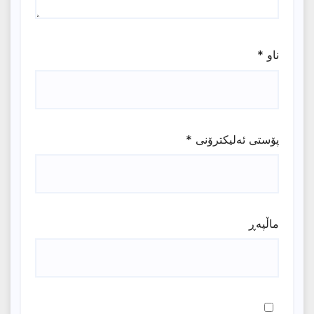
ناو
*
پۆستی ئەلیکترۆنی
*
ماڵپه‌ڕ