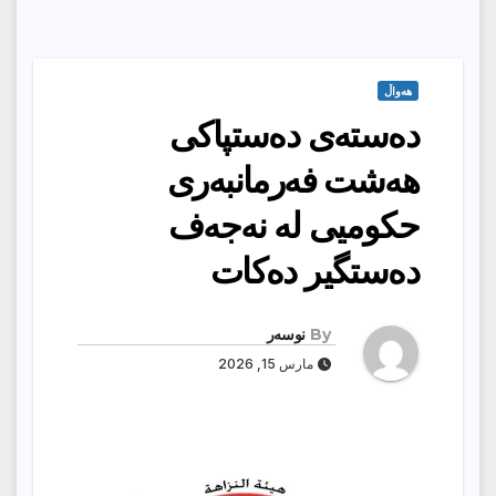
هەواڵ
دەستەی دەستپاكی
هەشت فەرمانبەری
حكومیی لە نەجەف
دەستگیر دەكات
By
نوسەر
مارس 15, 2026